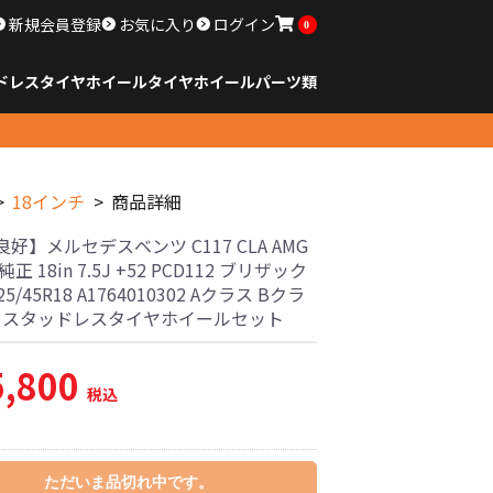
新規会員登録
お気に入り
ログイン
0
ドレスタイヤホイール
タイヤ
ホイール
パーツ類
のサイズ
ンチ以下
チ
チ
チ
チ
チ
チ
チ
チ
ンチ以上
すべてのサイズ
14インチ以下
15インチ
16インチ
17インチ
18インチ
19インチ
20インチ
21インチ
22インチ
23インチ以上
すべてのサイズ
14インチ以下
15インチ
16インチ
17インチ
18インチ
19インチ
20インチ
21インチ
22インチ
23インチ以上
すべてのパーツ
18インチ
商品詳細
好】メルセデスベンツ C117 CLA AMG
正 18in 7.5J +52 PCD112 ブリザック
225/45R18 A1764010302 Aクラス Bクラ
古 スタッドレスタイヤホイールセット
5,800
税込
ただいま品切れ中です。