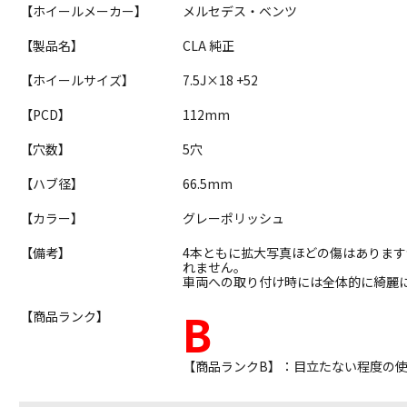
【ホイールメーカー】
メルセデス・ベンツ
【製品名】
CLA 純正
【ホイールサイズ】
7.5J×18 +52
【PCD】
112mm
【穴数】
5穴
【ハブ径】
66.5mm
【カラー】
グレーポリッシュ
【備考】
4本ともに拡大写真ほどの傷はありま
れません。
車両への取り付け時には全体的に綺麗
B
【商品ランク】
【商品ランクB】：目立たない程度の