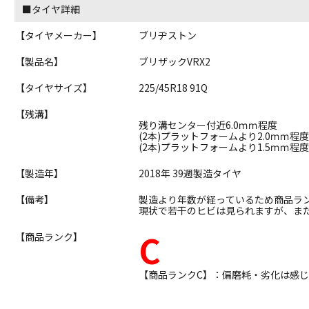
■タイヤ詳細
【タイヤメーカー】
ブリヂストン
【製品名】
ブリザックVRX2
【タイヤサイズ】
225/45R18 91Q
【残溝】
残り溝センター付近6.0ｍｍ程度
(2本)プラットフォームより2.0ｍｍ程
(2本)プラットフォームより1.5ｍｍ程
【製造年】
2018年 39週製造タイヤ
【備考】
製造より年数が経っているため商品ラ
現状で若干のヒビは見られますが、ま
C
【商品ランク】
【商品ランクC】：偏磨耗・劣化は感