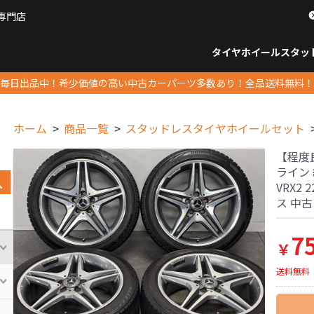
専門店
パーツ販売ナンバーワン
タイヤホイール
スタッ
すべてのサイズ
14インチ以下
15インチ
16インチ
17インチ
18インチ
19インチ
20インチ
21インチ
22インチ
23インチ以上
すべて
14イ
15イン
16イン
17イン
18イン
19イン
20イン
21イン
22イン
23イ
毎日出品中！希少価値の高い中古カーパーツ多数あり！全品送料無料！
ホーム
商品一覧
スタッドレスタイヤホイールセット
【程度良
ライン 純
VRX2 
ス 中
7
￥
送料無料