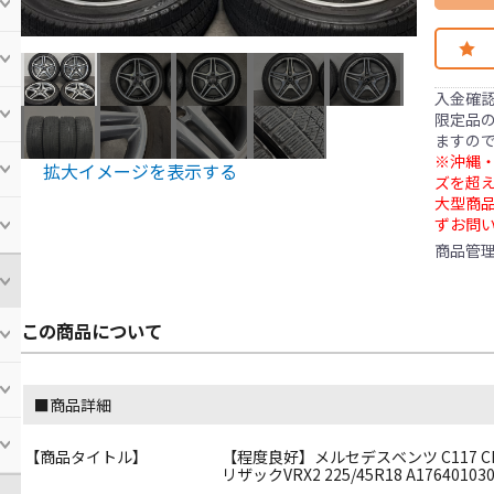
入金確
限定品の
ますの
※沖縄・
拡大イメージを表示する
ズを超え
大型商
ずお問
商品管
この商品について
■商品詳細
【商品タイトル】
【程度良好】メルセデスベンツ C117 CLA AM
リザックVRX2 225/45R18 A1764010