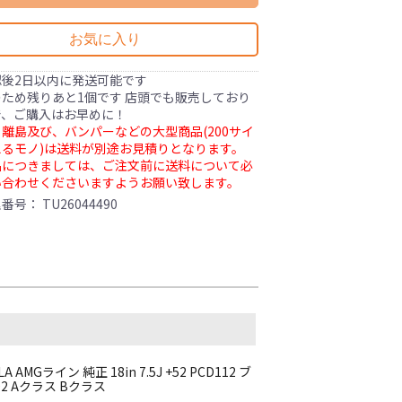
お気に入り
認後2日以内に発送可能です
ため残りあと1個です 店頭でも販売しており
で、ご購入はお早めに！
離島及び、バンパーなどの大型商品(200サイ
るモノ)は送料が別途お見積りとなります。
品につきましては、ご注文前に送料について必
い合わせくださいますようお願い致します。
理番号：
TU26044490
Gライン 純正 18in 7.5J +52 PCD112 ブ
302 Aクラス Bクラス