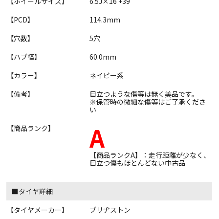
【ホイールサイズ】
6.5J×16 +39
【PCD】
114.3mm
【穴数】
5穴
【ハブ径】
60.0mm
【カラー】
ネイビー系
【備考】
目立つような傷等は無く美品です。
※保管時の微細な傷等はご了承くださ
い
A
【商品ランク】
【商品ランクA】：走行距離が少なく、
目立つ傷もほとんどない中古品
■タイヤ詳細
【タイヤメーカー】
ブリヂストン