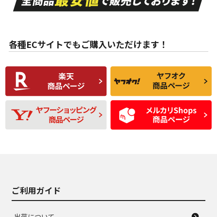
ない中古品
古品
目立たない程度の使
走行距離・偏磨耗は
B
B
用傷があるが、良質
少ない、劣化のほと
な中古品
んどない中古品
各種ECサイトでもご購入いただけます！
使用感や傷があり、
偏磨耗・劣化は感じ
C
C
比較的きれいな中古
られるが、使用に問
品
題のない中古品
残り溝も少なく、偏
使用感や目立つ傷が
D
D
磨耗がみられ、短期
あり、一般的な中古
間使用できるくらい
品
の中古品
使用感や大きな傷が
即タイヤ交換レベル
J
J
あり、落ちない汚れ
のタイヤ。ジャンク
がある。ジャンク品
品
ご利用ガイド
出荷について