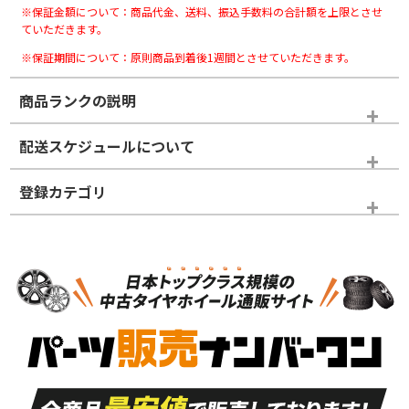
※保証金額について：商品代金、送料、振込手数料の合計額を上限とさせ
ていただきます。
※保証期間について：原則商品到着後1週間とさせていただきます。
商品ランクの説明
※商品ランクは出品者の主観により判断しておりますので、あら
配送スケジュールについて
かじめご了承ください。
登録カテゴリ
ホイールランク
タイヤランク
スタッドレスタイヤホイールセット
N
N
スタッドレスタイヤホイールセット
16インチ
＞
新品・新品未使用品
新品・新品未使用品
新車外し品（新古
S
S
新車外し品（新古
品）、イボ・ライン
品）
付き
走行距離も少なく、
走行距離も少なく、
A
A
目立つ傷もほとんど
非常に状態の良い中