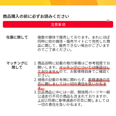
商品購入の前に必ずお読みください
注意事項
在庫に関して
複数の媒体で販売しております。まれにほぼ
同時に他の媒体・販売サイトにて完売した商
品に関して、販売できない場合がございます
のでご了承ください。
マッチングに
商品説明に記載の取付車種はご参考程度でお
関して
願いします。
マッチングについては保証はし
ておりません
ので、お客様様自身でご確認く
ださい。
規格の記載の有無に関わらず、
車検通過の可
否に関しましては一切の責任を負いかねま
す。
出品商品に中には一部、競技用パーツや一般
公道走行不可の商品も含まれておりますが、
上記2.同様に車検通過の可否に関しましては
一切の責任を負いかねます。