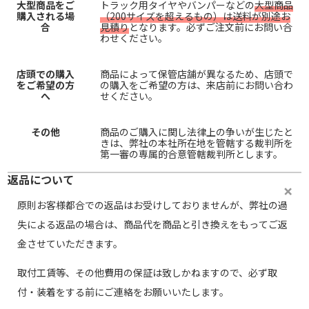
大型商品をご
トラック用タイヤやバンパーなどの
大型商品
購入される場
（200サイズを超えるもの）は送料が別途お
合
見積り
となります。必ずご注文前にお問い合
わせください。
店頭での購入
商品によって保管店舗が異なるため、店頭で
をご希望の方
の購入をご希望の方は、来店前にお問い合わ
へ
せください。
その他
商品のご購入に関し法律上の争いが生じたと
きは、弊社の本社所在地を管轄する裁判所を
第一審の専属的合意管轄裁判所とします。
返品について
原則お客様都合での返品はお受けしておりませんが、弊社の過
失による返品の場合は、商品代を商品と引き換えをもってご返
金させていただきます。
取付工賃等、その他費用の保証は致しかねますので、必ず取
付・装着をする前にご連絡をお願いいたします。