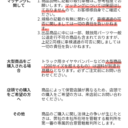
マッチングに
商品説明に記載の取付車種はご参考程度でお
関して
願いします。
マッチングについては保証はし
ておりません
ので、お客様様自身でご確認く
ださい。
規格の記載の有無に関わらず、
車検通過の可
否に関しましては一切の責任を負いかねま
す。
出品商品に中には一部、競技用パーツや一般
公道走行不可の商品も含まれておりますが、
上記2.同様に車検通過の可否に関しましては
一切の責任を負いかねます。
大型商品をご
トラック用タイヤやバンパーなどの
大型商品
購入される場
（200サイズを超えるもの）は送料が別途お
合
見積り
となります。必ずご注文前にお問い合
わせください。
店頭での購入
商品によって保管店舗が異なるため、店頭で
をご希望の方
の購入をご希望の方は、来店前にお問い合わ
へ
せください。
その他
商品のご購入に関し法律上の争いが生じたと
きは、弊社の本社所在地を管轄する裁判所を
第一審の専属的合意管轄裁判所とします。