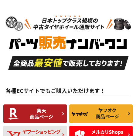
ホイールのみ
N
N
ホイールのみ
15インチ
＞
新品・新品未使用品
新品・新品未使用品
新車外し品（新古
S
S
新車外し品（新古
品）、イボ・ライン
品）
付き
走行距離も少なく、
走行距離も少なく、
A
A
目立つ傷もほとんど
非常に状態の良い中
ない中古品
古品
目立たない程度の使
走行距離・偏磨耗は
B
B
用傷があるが、良質
少ない、劣化のほと
な中古品
んどない中古品
各種ECサイトでもご購入いただけます！
使用感や傷があり、
偏磨耗・劣化は感じ
C
C
比較的きれいな中古
られるが、使用に問
品
題のない中古品
残り溝も少なく、偏
使用感や目立つ傷が
D
D
磨耗がみられ、短期
あり、一般的な中古
間使用できるくらい