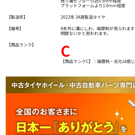
残り溝センター付近5.5ｍｍ程度
プラットフォームより1.0ｍｍ程度
【製造年】
2022年 34週製造タイヤ
【備考】
4本共に溝にしわ、偏摩耗が見られま
問題ないかと思われます。
C
【商品ランク】
【商品ランクC】：偏磨耗・劣化は感