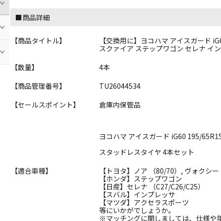
■商品詳細
【商品タイトル】
【交換用に】ヨコハマ アイスガード iG60 
スクァイア ステップワゴン セレナ イ
【数量】
4本
【商品管理番号】
TU26044534
【セールスポイント】
倉庫内保管品
ヨコハマ アイスガード iG60 195/65R1
スタッドレスタイヤ 4本セット
【適合車種】
【トヨタ】ノア （80/70）, ヴォクシー 
【ホンダ】ステップワゴン
【日産】セレナ （C27/C26/C25）
【スバル】インプレッサ
【マツダ】アクセラスポーツ
等にいかがでしょうか。
※マッチングに関しましては、仕様や