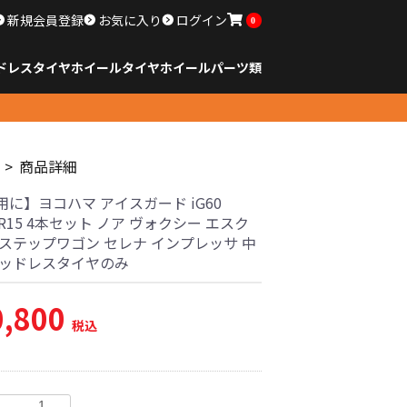
新規会員登録
お気に入り
ログイン
0
ドレスタイヤホイール
タイヤ
ホイール
パーツ類
のサイズ
ンチ以下
チ
チ
チ
チ
チ
チ
チ
チ
ンチ以上
すべてのサイズ
14インチ以下
15インチ
16インチ
17インチ
18インチ
19インチ
20インチ
21インチ
22インチ
23インチ以上
すべてのサイズ
14インチ以下
15インチ
16インチ
17インチ
18インチ
19インチ
20インチ
21インチ
22インチ
23インチ以上
すべてのパーツ
商品詳細
に】ヨコハマ アイスガード iG60
65R15 4本セット ノア ヴォクシー エスク
 ステップワゴン セレナ インプレッサ 中
タッドレスタイヤのみ
0,800
税込