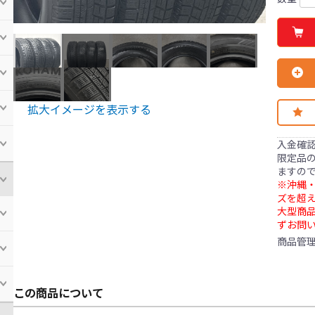
拡大イメージを表示する
入金確
限定品の
ますの
※沖縄・
ズを超え
大型商
ずお問
商品管
この商品について