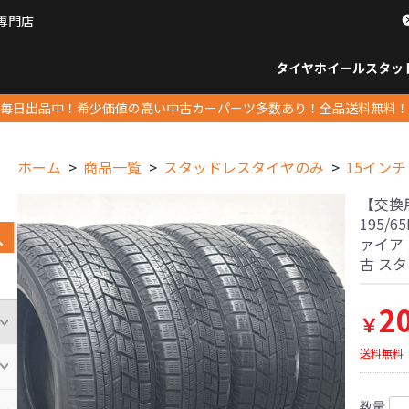
専門店
パーツ販売ナンバーワン
タイヤホイール
スタッ
すべてのサイズ
14インチ以下
15インチ
16インチ
17インチ
18インチ
19インチ
20インチ
21インチ
22インチ
23インチ以上
すべて
14イ
15イン
16イン
17イン
18イン
19イン
20イン
21イン
22イン
23イ
毎日出品中！希少価値の高い中古カーパーツ多数あり！全品送料無料！
ホーム
商品一覧
スタッドレスタイヤのみ
15インチ
【交換用
195/
ァイア
古 ス
2
￥
送料無料
数量