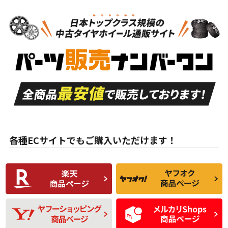
N
N
スタッドレスタイヤホイールセット
16インチ
＞
新品・新品未使用品
新品・新品未使用品
新車外し品（新古
S
S
新車外し品（新古
品）、イボ・ライン
品）
付き
走行距離も少なく、
走行距離も少なく、
A
A
目立つ傷もほとんど
非常に状態の良い中
ない中古品
古品
目立たない程度の使
走行距離・偏磨耗は
B
B
用傷があるが、良質
少ない、劣化のほと
な中古品
んどない中古品
各種ECサイトでもご購入いただけます！
使用感や傷があり、
偏磨耗・劣化は感じ
C
C
比較的きれいな中古
られるが、使用に問
品
題のない中古品
残り溝も少なく、偏
使用感や目立つ傷が
D
D
磨耗がみられ、短期
あり、一般的な中古
間使用できるくらい
品
の中古品