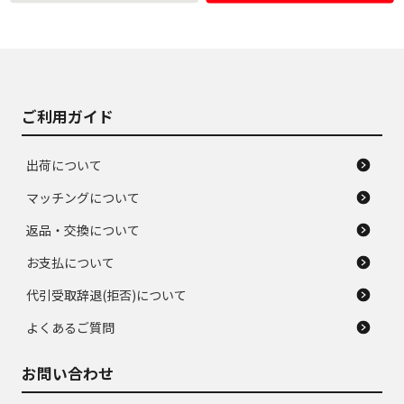
使用感や大きな傷が
即タイヤ交換レベル
J
J
あり、落ちない汚れ
のタイヤ。ジャンク
がある。ジャンク品
品
ご利用ガイド
出荷について
マッチングについて
返品・交換について
お支払について
代引受取辞退(拒否)について
よくあるご質問
お問い合わせ