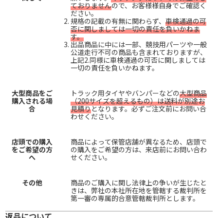
ておりません
ので、お客様様自身でご確認く
ださい。
規格の記載の有無に関わらず、
車検通過の可
否に関しましては一切の責任を負いかねま
す。
出品商品に中には一部、競技用パーツや一般
公道走行不可の商品も含まれておりますが、
上記2.同様に車検通過の可否に関しましては
一切の責任を負いかねます。
大型商品をご
トラック用タイヤやバンパーなどの
大型商品
購入される場
（200サイズを超えるもの）は送料が別途お
合
見積り
となります。必ずご注文前にお問い合
わせください。
店頭での購入
商品によって保管店舗が異なるため、店頭で
をご希望の方
の購入をご希望の方は、来店前にお問い合わ
へ
せください。
その他
商品のご購入に関し法律上の争いが生じたと
きは、弊社の本社所在地を管轄する裁判所を
第一審の専属的合意管轄裁判所とします。
返品について