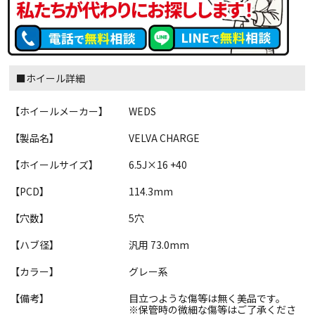
■ホイール詳細
【ホイールメーカー】
WEDS
【製品名】
VELVA CHARGE
【ホイールサイズ】
6.5J×16 +40
【PCD】
114.3mm
【穴数】
5穴
【ハブ径】
汎用 73.0mm
【カラー】
グレー系
【備考】
目立つような傷等は無く美品です。
※保管時の微細な傷等はご了承くださ