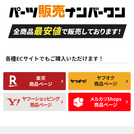
S
S
新車外し品（新古
品）、イボ・ライン
品）
付き
走行距離も少なく、
走行距離も少なく、
A
A
目立つ傷もほとんど
非常に状態の良い中
ない中古品
古品
目立たない程度の使
走行距離・偏磨耗は
B
B
用傷があるが、良質
少ない、劣化のほと
な中古品
んどない中古品
各種ECサイトでもご購入いただけます！
使用感や傷があり、
偏磨耗・劣化は感じ
C
C
比較的きれいな中古
られるが、使用に問
品
題のない中古品
残り溝も少なく、偏
使用感や目立つ傷が
D
D
磨耗がみられ、短期
あり、一般的な中古
間使用できるくらい
品
の中古品
使用感や大きな傷が
即タイヤ交換レベル
J
J
あり、落ちない汚れ
のタイヤ。ジャンク
がある。ジャンク品
品