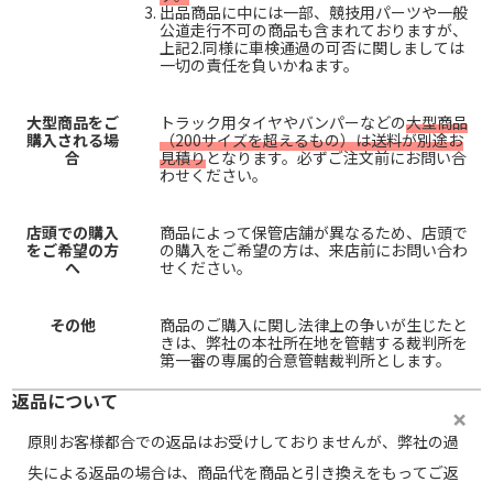
出品商品に中には一部、競技用パーツや一般
公道走行不可の商品も含まれておりますが、
上記2.同様に車検通過の可否に関しましては
一切の責任を負いかねます。
大型商品をご
トラック用タイヤやバンパーなどの
大型商品
購入される場
（200サイズを超えるもの）は送料が別途お
合
見積り
となります。必ずご注文前にお問い合
わせください。
店頭での購入
商品によって保管店舗が異なるため、店頭で
をご希望の方
の購入をご希望の方は、来店前にお問い合わ
へ
せください。
その他
商品のご購入に関し法律上の争いが生じたと
きは、弊社の本社所在地を管轄する裁判所を
第一審の専属的合意管轄裁判所とします。
返品について
原則お客様都合での返品はお受けしておりませんが、弊社の過
失による返品の場合は、商品代を商品と引き換えをもってご返