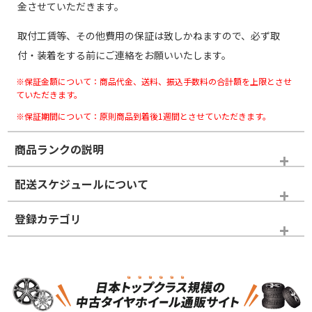
金させていただきます。
取付工賃等、その他費用の保証は致しかねますので、必ず取
付・装着をする前にご連絡をお願いいたします。
※保証金額について：商品代金、送料、振込手数料の合計額を上限とさせ
ていただきます。
※保証期間について：原則商品到着後1週間とさせていただきます。
商品ランクの説明
※商品ランクは出品者の主観により判断しておりますので、あら
配送スケジュールについて
かじめご了承ください。
登録カテゴリ
ホイールランク
タイヤランク
スタッドレスタイヤホイールセット
N
N
スタッドレスタイヤホイールセット
19インチ
＞
新品・新品未使用品
新品・新品未使用品
新車外し品（新古