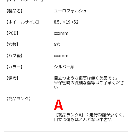
【製品名】
ユーロフォルシュ
【ホイールサイズ】
8.5J×19 +52
【PCD】
xxxmm
【穴数】
5穴
【ハブ径】
xxxmm
【カラー】
シルバー系
【備考】
目立つような傷等は無く美品です。
※保管時の微細な傷等はご了承くださ
い
A
【商品ランク】
【商品ランクA】：走行距離が少なく、
目立つ傷もほとんどない中古品