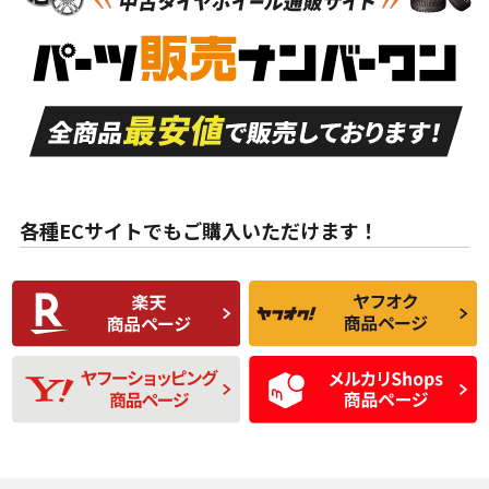
新車外し品（新古
S
S
新車外し品（新古
品）、イボ・ライン
品）
付き
走行距離も少なく、
走行距離も少なく、
A
A
目立つ傷もほとんど
非常に状態の良い中
ない中古品
古品
目立たない程度の使
走行距離・偏磨耗は
B
B
用傷があるが、良質
少ない、劣化のほと
な中古品
んどない中古品
各種ECサイトでもご購入いただけます！
使用感や傷があり、
偏磨耗・劣化は感じ
C
C
比較的きれいな中古
られるが、使用に問
品
題のない中古品
残り溝も少なく、偏
使用感や目立つ傷が
D
D
磨耗がみられ、短期
あり、一般的な中古
間使用できるくらい
品
の中古品
使用感や大きな傷が
即タイヤ交換レベル
J
J
あり、落ちない汚れ
のタイヤ。ジャンク
がある。ジャンク品
品