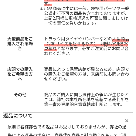
す。
出品商品に中には一部、競技用パーツや一般
公道走行不可の商品も含まれておりますが、
上記2.同様に車検通過の可否に関しましては
一切の責任を負いかねます。
大型商品をご
トラック用タイヤやバンパーなどの
大型商品
購入される場
（200サイズを超えるもの）は送料が別途お
合
見積り
となります。必ずご注文前にお問い合
わせください。
店頭での購入
商品によって保管店舗が異なるため、店頭で
をご希望の方
の購入をご希望の方は、来店前にお問い合わ
へ
せください。
その他
商品のご購入に関し法律上の争いが生じたと
きは、弊社の本社所在地を管轄する裁判所を
第一審の専属的合意管轄裁判所とします。
返品について
原則お客様都合での返品はお受けしておりませんが、弊社の過
失による返品の場合は、商品代を商品と引き換えをもってご返