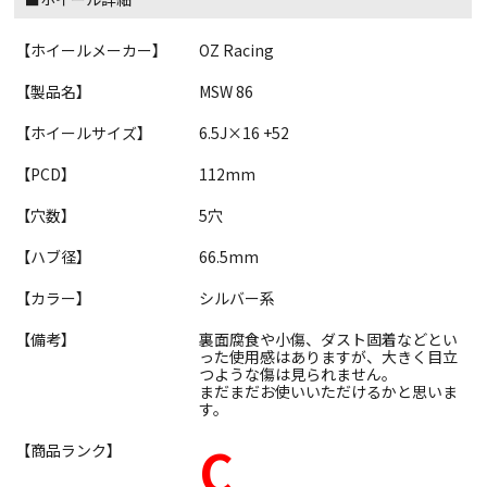
【ホイールメーカー】
OZ Racing
【製品名】
MSW 86
【ホイールサイズ】
6.5J×16 +52
【PCD】
112mm
【穴数】
5穴
【ハブ径】
66.5mm
【カラー】
シルバー系
【備考】
裏面腐食や小傷、ダスト固着などとい
った使用感はありますが、大きく目立
つような傷は見られません。
まだまだお使いいただけるかと思いま
す。
C
【商品ランク】