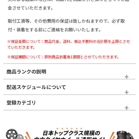
金させていただきます。
取付工賃等、その他費用の保証は致しかねますので、必ず取
付・装着をする前にご連絡をお願いいたします。
※保証金額について：商品代金、送料、振込手数料の合計額を上限とさせ
ていただきます。
※保証期間について：原則商品到着後1週間とさせていただきます。
商品ランクの説明
※商品ランクは出品者の主観により判断しておりますので、あら
配送スケジュールについて
かじめご了承ください。
登録カテゴリ
ホイールランク
タイヤランク
スタッドレスタイヤホイールセット
N
N
スタッドレスタイヤホイールセット
16インチ
＞
新品・新品未使用品
新品・新品未使用品