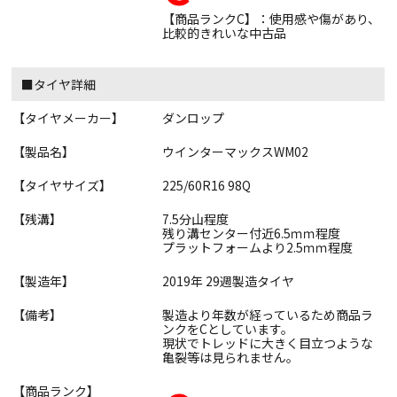
【商品ランクC】：使用感や傷があり、
比較的きれいな中古品
■タイヤ詳細
【タイヤメーカー】
ダンロップ
【製品名】
ウインターマックスWM02
【タイヤサイズ】
225/60R16 98Q
【残溝】
7.5分山程度
残り溝センター付近6.5ｍｍ程度
プラットフォームより2.5ｍｍ程度
【製造年】
2019年 29週製造タイヤ
【備考】
製造より年数が経っているため商品ラ
ンクをCとしています。
現状でトレッドに大きく目立つような
亀裂等は見られません。
【商品ランク】