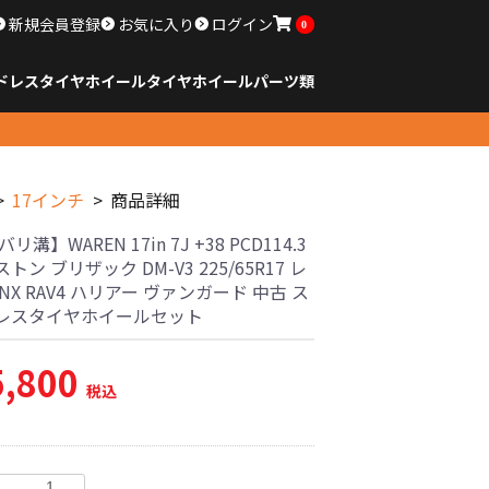
新規会員登録
お気に入り
ログイン
0
ドレスタイヤホイール
タイヤ
ホイール
パーツ類
のサイズ
ンチ以下
チ
チ
チ
チ
チ
チ
チ
チ
ンチ以上
すべてのサイズ
14インチ以下
15インチ
16インチ
17インチ
18インチ
19インチ
20インチ
21インチ
22インチ
23インチ以上
すべてのサイズ
14インチ以下
15インチ
16インチ
17インチ
18インチ
19インチ
20インチ
21インチ
22インチ
23インチ以上
すべてのパーツ
17インチ
商品詳細
リ溝】WAREN 17in 7J +38 PCD114.3
トン ブリザック DM-V3 225/65R17 レ
NX RAV4 ハリアー ヴァンガード 中古 ス
レスタイヤホイールセット
5,800
税込