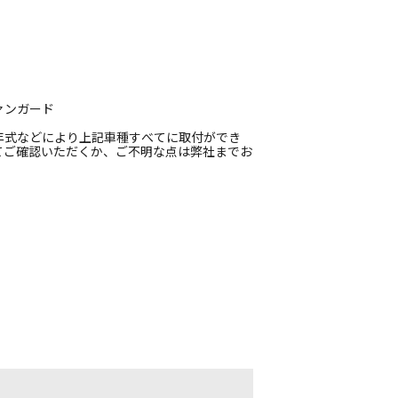
 ヴァンガード
年式などにより上記車種すべてに取付ができ
てご確認いただくか、ご不明な点は弊社までお