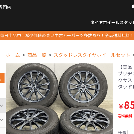
専門店
パーツ販売ナンバーワン
タイヤホイール
スタッ
すべてのサイズ
14インチ以下
15インチ
16インチ
17インチ
18インチ
19インチ
20インチ
21インチ
22インチ
23インチ以上
すべて
14イ
15イン
16イン
17イン
18イン
19イン
20イン
21イン
22イン
23イ
毎日出品中！希少価値の高い中古カーパーツ多数あり！全品送料無料！
ホーム
商品一覧
スタッドレスタイヤホイールセット
【美品 バ
ブリヂス
クサス 
タッド
8
￥
送料無料
数量