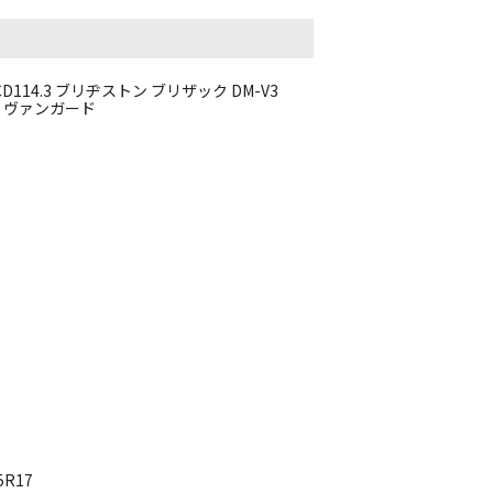
PCD114.3 ブリヂストン ブリザック DM-V3
アー ヴァンガード
5R17