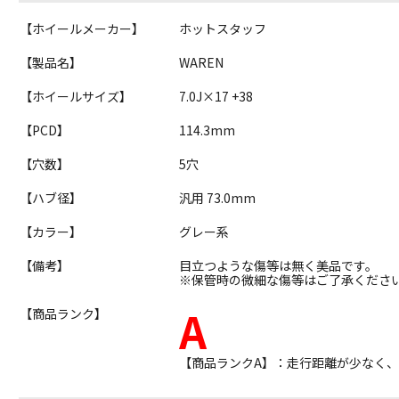
【ホイールメーカー】
ホットスタッフ
【製品名】
WAREN
【ホイールサイズ】
7.0J×17 +38
【PCD】
114.3mm
【穴数】
5穴
【ハブ径】
汎用 73.0mm
【カラー】
グレー系
【備考】
目立つような傷等は無く美品です。
※保管時の微細な傷等はご了承くださ
A
【商品ランク】
【商品ランクA】：走行距離が少なく