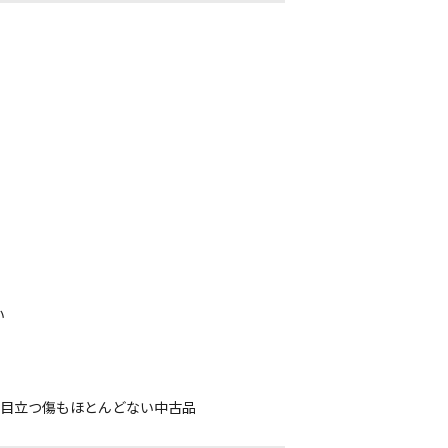
い
、目立つ傷もほとんどない中古品