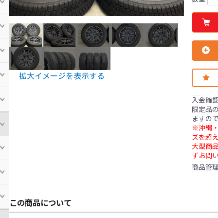
拡大イメージを表示する
入金確
限定品の
ますの
※沖縄・
ズを超え
大型商
ずお問
商品管
この商品について