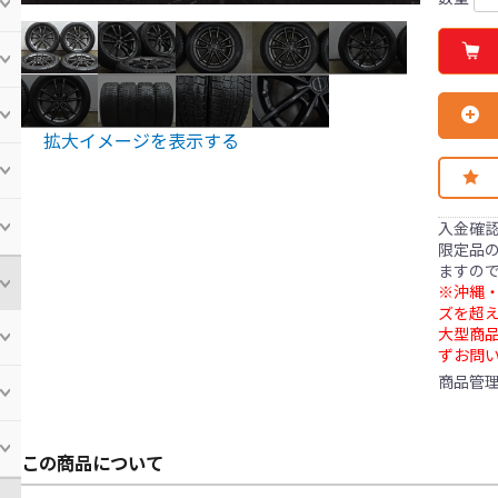
拡大イメージを表示する
入金確
限定品の
ますの
※沖縄・
ズを超え
大型商
ずお問
商品管
この商品について