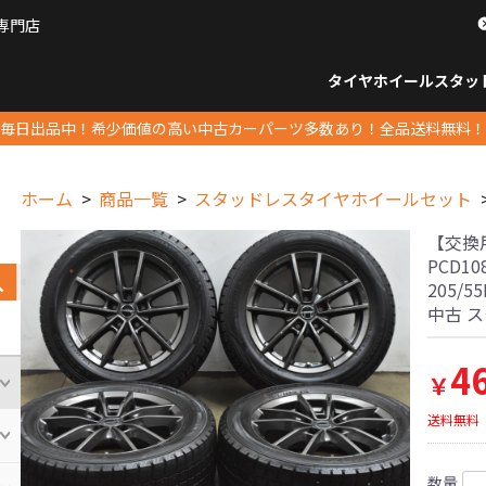
専門店
パーツ販売ナンバーワン
タイヤホイール
スタッ
すべてのサイズ
14インチ以下
15インチ
16インチ
17インチ
18インチ
19インチ
20インチ
21インチ
22インチ
23インチ以上
すべて
14イ
15イン
16イン
17イン
18イン
19イン
20イン
21イン
22イン
23イ
毎日出品中！希少価値の高い中古カーパーツ多数あり！全品送料無料！
ホーム
商品一覧
スタッドレスタイヤホイールセット
【交換用に
PCD1
205/
中古 
4
￥
送料無料
数量