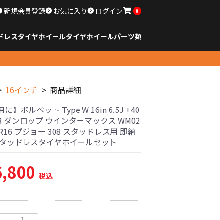
新規会員登録
お気に入り
ログイン
0
ドレスタイヤホイール
タイヤ
ホイール
パーツ類
のサイズ
ンチ以下
チ
チ
チ
チ
チ
チ
チ
チ
ンチ以上
すべてのサイズ
14インチ以下
15インチ
16インチ
17インチ
18インチ
19インチ
20インチ
21インチ
22インチ
23インチ以上
すべてのサイズ
14インチ以下
15インチ
16インチ
17インチ
18インチ
19インチ
20インチ
21インチ
22インチ
23インチ以上
すべてのパーツ
16インチ
商品詳細
】ボルベット Type W 16in 6.5J +40
08 ダンロップ ウインターマックス WM02
55R16 プジョー 308 スタッドレス用 即納
スタッドレスタイヤホイールセット
6,800
税込