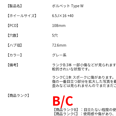
【製品名】
ボルベット Type W
【ホイールサイズ】
6.5J×16 +40
【PCD】
108mm
【穴数】
5穴
【ハブ径】
72.6mm
【カラー】
グレー系
【備考】
ランクB:3本 一部小傷などが見られ
較的きれいな状態です。
ランクC:1本 スポークに傷があります。
傷の一番目立つ部分を拡大した写真を
歪みなどは見られませんのでまだまだ
B/C
【商品ランク】
【商品ランクB】：目立たない程度の
【商品ランクC】：使用感や傷があり