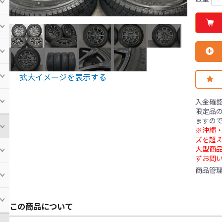
拡大イメージを表示する
入金確
限定品の
ますの
※沖縄・
ズを超え
大型商
ずお問
商品管
この商品について