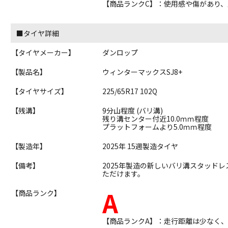
【商品ランクC】：使用感や傷があり
■タイヤ詳細
【タイヤメーカー】
ダンロップ
【製品名】
ウィンターマックスSJ8+
【タイヤサイズ】
225/65R17 102Q
【残溝】
9分山程度 (バリ溝)
残り溝センター付近10.0ｍｍ程度
プラットフォームより5.0ｍｍ程度
【製造年】
2025年 15週製造タイヤ
【備考】
2025年製造の新しいバリ溝スタッド
ただけます。
A
【商品ランク】
【商品ランクA】：走行距離は少なく