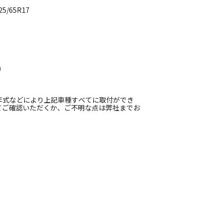
/65R17
)
年式などにより上記車種すべてに取付ができ
てご確認いただくか、ご不明な点は弊社までお