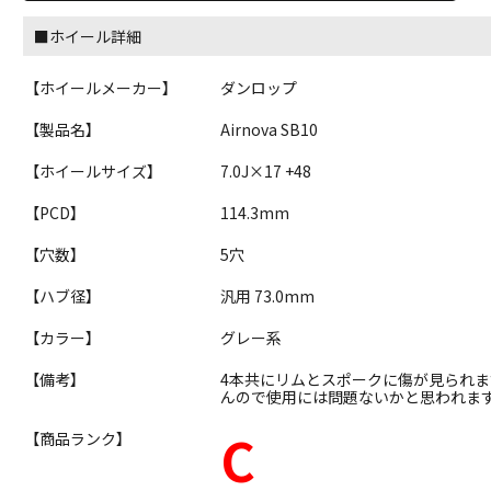
■ホイール詳細
【ホイールメーカー】
ダンロップ
【製品名】
Airnova SB10
【ホイールサイズ】
7.0J×17 +48
【PCD】
114.3mm
【穴数】
5穴
【ハブ径】
汎用 73.0mm
【カラー】
グレー系
【備考】
4本共にリムとスポークに傷が見られ
んので使用には問題ないかと思われま
C
【商品ランク】