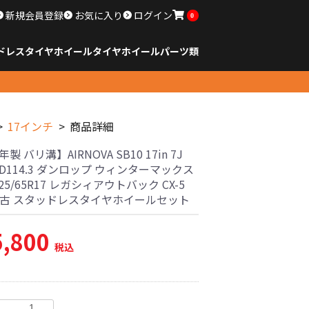
新規会員登録
お気に入り
ログイン
0
ドレスタイヤホイール
タイヤ
ホイール
パーツ類
のサイズ
ンチ以下
チ
チ
チ
チ
チ
チ
チ
チ
ンチ以上
すべてのサイズ
14インチ以下
15インチ
16インチ
17インチ
18インチ
19インチ
20インチ
21インチ
22インチ
23インチ以上
すべてのサイズ
14インチ以下
15インチ
16インチ
17インチ
18インチ
19インチ
20インチ
21インチ
22インチ
23インチ以上
すべてのパーツ
17インチ
商品詳細
年製 バリ溝】AIRNOVA SB10 17in 7J
PCD114.3 ダンロップ ウィンターマックス
225/65R17 レガシィアウトバック CX-5
8 中古 スタッドレスタイヤホイールセット
5,800
税込