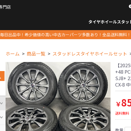
専門店
パーツ販売ナンバーワン
タイヤホイール
スタッ
すべてのサイズ
14インチ以下
15インチ
16インチ
17インチ
18インチ
19インチ
20インチ
21インチ
22インチ
23インチ以上
すべて
14イ
15イン
16イン
17イン
18イン
19イン
20イン
21イン
22イン
23イ
毎日出品中！希少価値の高い中古カーパーツ多数あり！全品送料無料！
ホーム
商品一覧
スタッドレスタイヤホイールセット
【2025
+48 
SJ8+ 
CX-
8
￥
送料無料
数量