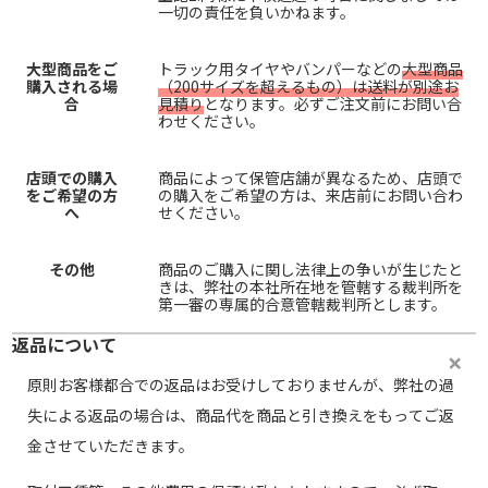
一切の責任を負いかねます。
大型商品をご
トラック用タイヤやバンパーなどの
大型商品
購入される場
（200サイズを超えるもの）は送料が別途お
合
見積り
となります。必ずご注文前にお問い合
わせください。
店頭での購入
商品によって保管店舗が異なるため、店頭で
をご希望の方
の購入をご希望の方は、来店前にお問い合わ
へ
せください。
その他
商品のご購入に関し法律上の争いが生じたと
きは、弊社の本社所在地を管轄する裁判所を
第一審の専属的合意管轄裁判所とします。
返品について
原則お客様都合での返品はお受けしておりませんが、弊社の過
失による返品の場合は、商品代を商品と引き換えをもってご返
金させていただきます。