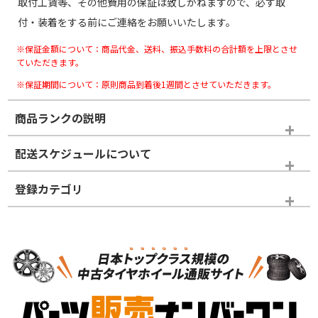
取付工賃等、その他費用の保証は致しかねますので、必ず取
付・装着をする前にご連絡をお願いいたします。
※保証金額について：商品代金、送料、振込手数料の合計額を上限とさせ
ていただきます。
※保証期間について：原則商品到着後1週間とさせていただきます。
商品ランクの説明
※商品ランクは出品者の主観により判断しておりますので、あら
配送スケジュールについて
かじめご了承ください。
登録カテゴリ
ホイールランク
タイヤランク
スタッドレスタイヤホイールセット
N
N
スタッドレスタイヤホイールセット
16インチ
＞
新品・新品未使用品
新品・新品未使用品
新車外し品（新古
S
S
新車外し品（新古
品）、イボ・ライン
品）
付き