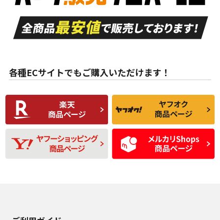
走行距離も少なく、
走行距離も少なく、
A
A
目立つ傷もほとんど
非常に状態の良い中
ない中古品
古品
目立たない程度の使
走行距離・偏磨耗は
B
B
用傷があるが、良質
少ない、劣化のほと
な中古品
んどない中古品
各種ECサイトでもご購入いただけます！
使用感や傷があり、
偏磨耗・劣化は感じ
C
C
比較的きれいな中古
られるが、使用に問
品
題のない中古品
残り溝も少なく、偏
使用感や目立つ傷が
D
D
磨耗がみられ、短期
あり、一般的な中古
間使用できるくらい
品
の中古品
使用感や大きな傷が
即タイヤ交換レベル
J
J
あり、落ちない汚れ
のタイヤ。ジャンク
がある。ジャンク品
品