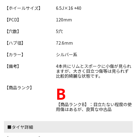
【ホイールサイズ】
6.5J×16 +40
【PCD】
120mm
【穴数】
5穴
【ハブ径】
72.6mm
【カラー】
シルバー系
【備考】
4本共にリムとスポークに小傷が見られ
ますが、大きく目立つ傷等は見られず
比較的綺麗な状態です。
B
【商品ランク】
【商品ランクB】：目立たない程度の使
用傷はあるが、良質な中古品
■タイヤ詳細