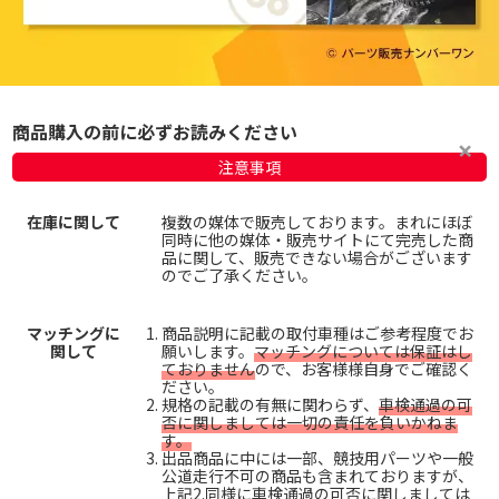
商品購入の前に必ずお読みください
注意事項
在庫に関して
複数の媒体で販売しております。まれにほぼ
同時に他の媒体・販売サイトにて完売した商
品に関して、販売できない場合がございます
のでご了承ください。
マッチングに
商品説明に記載の取付車種はご参考程度でお
関して
願いします。
マッチングについては保証はし
ておりません
ので、お客様様自身でご確認く
ださい。
規格の記載の有無に関わらず、
車検通過の可
否に関しましては一切の責任を負いかねま
す。
出品商品に中には一部、競技用パーツや一般
公道走行不可の商品も含まれておりますが、
上記2.同様に車検通過の可否に関しましては