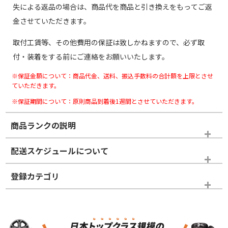
失による返品の場合は、商品代を商品と引き換えをもってご返
金させていただきます。
取付工賃等、その他費用の保証は致しかねますので、必ず取
付・装着をする前にご連絡をお願いいたします。
※保証金額について：商品代金、送料、振込手数料の合計額を上限とさせ
ていただきます。
※保証期間について：原則商品到着後1週間とさせていただきます。
商品ランクの説明
※商品ランクは出品者の主観により判断しておりますので、あら
配送スケジュールについて
かじめご了承ください。
登録カテゴリ
ホイールランク
タイヤランク
スタッドレスタイヤホイールセット
N
N
スタッドレスタイヤホイールセット
16インチ
＞
新品・新品未使用品
新品・新品未使用品