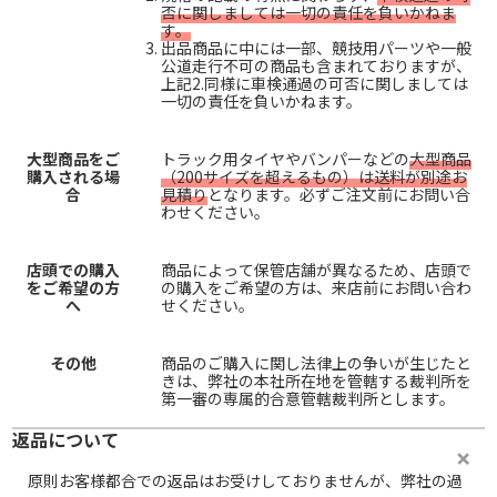
否に関しましては一切の責任を負いかねま
す。
出品商品に中には一部、競技用パーツや一般
公道走行不可の商品も含まれておりますが、
上記2.同様に車検通過の可否に関しましては
一切の責任を負いかねます。
大型商品をご
トラック用タイヤやバンパーなどの
大型商品
購入される場
（200サイズを超えるもの）は送料が別途お
合
見積り
となります。必ずご注文前にお問い合
わせください。
店頭での購入
商品によって保管店舗が異なるため、店頭で
をご希望の方
の購入をご希望の方は、来店前にお問い合わ
へ
せください。
その他
商品のご購入に関し法律上の争いが生じたと
きは、弊社の本社所在地を管轄する裁判所を
第一審の専属的合意管轄裁判所とします。
返品について
原則お客様都合での返品はお受けしておりませんが、弊社の過