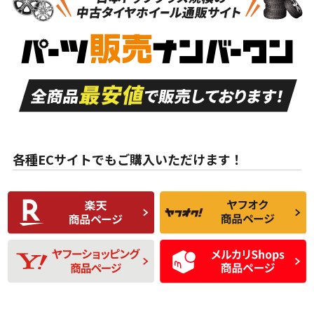
新車外し品（新古
S
S
新車外し品（新古
品）、イボ・ライン
品）
付き
走行距離も少なく、
走行距離も少なく、
A
A
目立つ傷もほとんど
非常に状態の良い中
ない中古品
古品
目立たない程度の使
走行距離・偏磨耗は
B
B
用傷があるが、良質
少ない、劣化のほと
な中古品
んどない中古品
各種ECサイトでもご購入いただけます！
使用感や傷があり、
偏磨耗・劣化は感じ
C
C
比較的きれいな中古
られるが、使用に問
品
題のない中古品
残り溝も少なく、偏
使用感や目立つ傷が
D
D
磨耗がみられ、短期
あり、一般的な中古
間使用できるくらい
品
の中古品
使用感や大きな傷が
即タイヤ交換レベル
J
J
あり、落ちない汚れ
のタイヤ。ジャンク