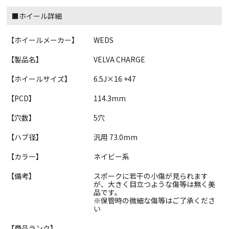
■ホイール詳細
【ホイールメーカー】
WEDS
【製品名】
VELVA CHARGE
【ホイールサイズ】
6.5J×16 +47
【PCD】
114.3mm
【穴数】
5穴
【ハブ径】
汎用 73.0mm
【カラー】
ネイビー系
【備考】
スポークに若干の小傷が見られます
が、大きく目立つような傷等は無く美
品です。
※保管時の微細な傷等はご了承くださ
い
【商品ランク】