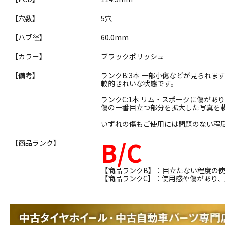
【穴数】
5穴
【ハブ径】
60.0mm
【カラー】
ブラックポリッシュ
【備考】
ランクB:3本 一部小傷などが見られ
較的きれいな状態です。
ランクC:1本 リム・スポークに傷があ
傷の一番目立つ部分を拡大した写真を
いずれの傷もご使用には問題のない程
B/C
【商品ランク】
【商品ランクB】：目立たない程度の
【商品ランクC】：使用感や傷があり