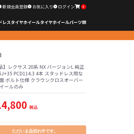
新規会員登録
お気に入り
ログイン
0
ドレスタイヤホイール
タイヤ
ホイール
パーツ類
のサイズ
ンチ以下
チ
チ
チ
チ
チ
チ
チ
チ
ンチ以上
すべてのサイズ
14インチ以下
15インチ
16インチ
17インチ
18インチ
19インチ
20インチ
21インチ
22インチ
23インチ以上
すべてのサイズ
14インチ以下
15インチ
16インチ
17インチ
18インチ
19インチ
20インチ
21インチ
22インチ
23インチ以上
すべてのパーツ
細
】レクサス 20系 NX バージョンL 純正
7.5J+35 PCD114.3 4本 スタッドレス用な
球面 ボルト仕様 クラウンクロスオーバー
ホイールのみ
14,800
税込
ただいま品切れ中です。