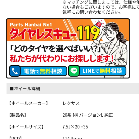
※マッチングに関しましては、仕様や
ない場合もございますので、お客様に
気軽にお問い合わせください。
■ホイール詳細
【ホイールメーカー】
レクサス
【製品名】
20系 NX バージョンL 純正
【ホイールサイズ】
7.5J×20 +35
【PCD】
114.3mm