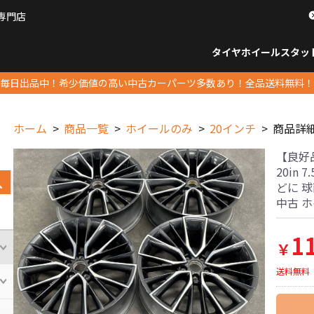
専門店
パーツ販売ナンバーワン
タイヤホイール
スタッ
すべてのサイズ
14インチ以下
15インチ
16インチ
17インチ
18インチ
19インチ
20インチ
21インチ
22インチ
23インチ以上
すべて
14イ
15イン
16イン
17イン
18イン
19イン
20イン
21イン
22イン
23イ
毎日出品中！希少価値の高い中古カーパーツ多数あり！全品送料無料！
ホーム
商品一覧
ホイールのみ
20インチ
商品詳
【良好品
20in 
どに 
中古 
1
￥
送料無料