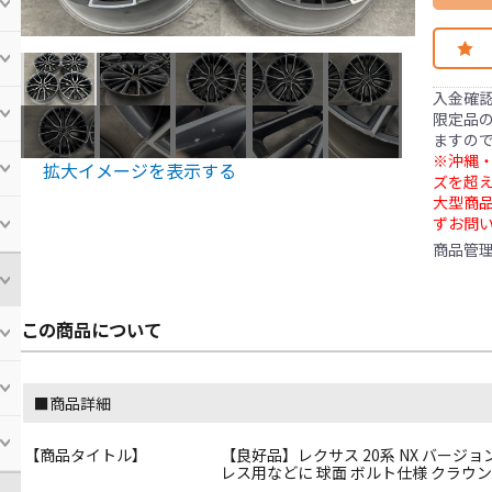
入金確
限定品の
ますの
※沖縄・
拡大イメージを表示する
ズを超え
大型商
ずお問
商品管
この商品について
■商品詳細
【商品タイトル】
【良好品】レクサス 20系 NX バージョンL 純正
レス用などに 球面 ボルト仕様 クラウ