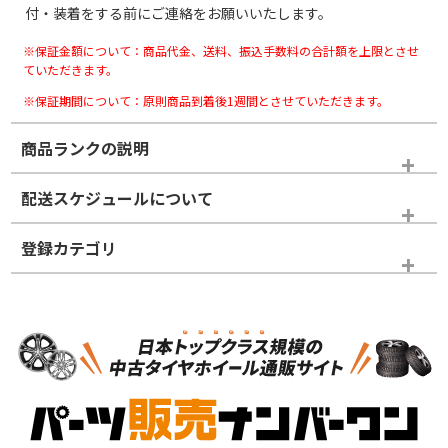
付・装着をする前にご連絡をお願いいたします。
※保証金額について：商品代金、送料、振込手数料の合計額を上限とさせ
ていただきます。
※保証期間について：原則商品到着後1週間とさせていただきます。
商品ランクの説明
※商品ランクは出品者の主観により判断しておりますので、あら
配送スケジュールについて
かじめご了承ください。
登録カテゴリ
ホイールランク
タイヤランク
タイヤホイールセット
N
N
タイヤホイールセット
17インチ
＞
新品・新品未使用品
新品・新品未使用品
新車外し品（新古
S
S
新車外し品（新古
品）、イボ・ライン
品）
付き