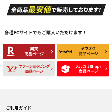
走行距離も少なく、
走行距離も少なく、
A
A
目立つ傷もほとんど
非常に状態の良い中
ない中古品
古品
目立たない程度の使
走行距離・偏磨耗は
B
B
用傷があるが、良質
少ない、劣化のほと
な中古品
んどない中古品
各種ECサイトでもご購入いただけます！
使用感や傷があり、
偏磨耗・劣化は感じ
C
C
比較的きれいな中古
られるが、使用に問
品
題のない中古品
残り溝も少なく、偏
使用感や目立つ傷が
D
D
磨耗がみられ、短期
あり、一般的な中古
間使用できるくらい
品
の中古品
使用感や大きな傷が
即タイヤ交換レベル
J
J
あり、落ちない汚れ
のタイヤ。ジャンク
がある。ジャンク品
品
ご利用ガイド