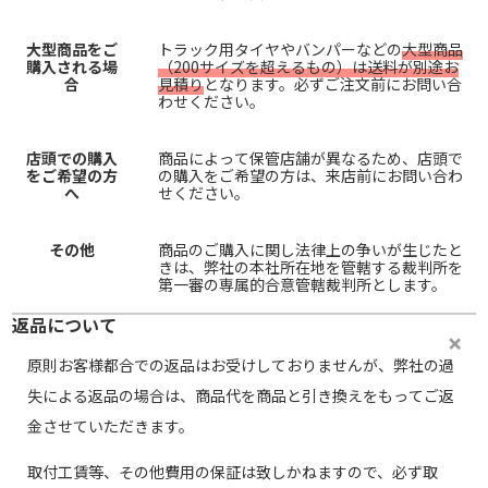
大型商品をご
トラック用タイヤやバンパーなどの
大型商品
購入される場
（200サイズを超えるもの）は送料が別途お
合
見積り
となります。必ずご注文前にお問い合
わせください。
店頭での購入
商品によって保管店舗が異なるため、店頭で
をご希望の方
の購入をご希望の方は、来店前にお問い合わ
へ
せください。
その他
商品のご購入に関し法律上の争いが生じたと
きは、弊社の本社所在地を管轄する裁判所を
第一審の専属的合意管轄裁判所とします。
返品について
原則お客様都合での返品はお受けしておりませんが、弊社の過
失による返品の場合は、商品代を商品と引き換えをもってご返
金させていただきます。
取付工賃等、その他費用の保証は致しかねますので、必ず取