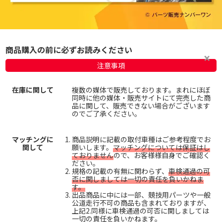
商品購入の前に必ずお読みください
注意事項
在庫に関して
複数の媒体で販売しております。まれにほぼ
同時に他の媒体・販売サイトにて完売した商
品に関して、販売できない場合がございます
のでご了承ください。
マッチングに
商品説明に記載の取付車種はご参考程度でお
関して
願いします。
マッチングについては保証はし
ておりません
ので、お客様様自身でご確認く
ださい。
規格の記載の有無に関わらず、
車検通過の可
否に関しましては一切の責任を負いかねま
す。
出品商品に中には一部、競技用パーツや一般
公道走行不可の商品も含まれておりますが、
上記2.同様に車検通過の可否に関しましては
一切の責任を負いかねます。