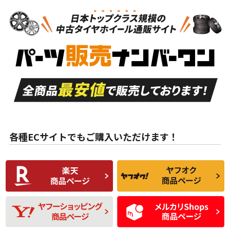
N
N
新品・新品未使用品
新品・新品未使用品
新車外し品（新古
S
S
新車外し品（新古
品）、イボ・ライン
品）
付き
走行距離も少なく、
走行距離も少なく、
A
A
目立つ傷もほとんど
非常に状態の良い中
ない中古品
古品
目立たない程度の使
走行距離・偏磨耗は
B
B
用傷があるが、良質
少ない、劣化のほと
な中古品
んどない中古品
各種ECサイトでもご購入いただけます！
使用感や傷があり、
偏磨耗・劣化は感じ
C
C
比較的きれいな中古
られるが、使用に問
品
題のない中古品
残り溝も少なく、偏
使用感や目立つ傷が
D
D
磨耗がみられ、短期
あり、一般的な中古
間使用できるくらい
品
の中古品