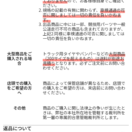
ておりません
ので、お客様様自身でご確認く
ださい。
規格の記載の有無に関わらず、
車検通過の可
否に関しましては一切の責任を負いかねま
す。
出品商品に中には一部、競技用パーツや一般
公道走行不可の商品も含まれておりますが、
上記2.同様に車検通過の可否に関しましては
一切の責任を負いかねます。
大型商品をご
トラック用タイヤやバンパーなどの
大型商品
購入される場
（200サイズを超えるもの）は送料が別途お
合
見積り
となります。必ずご注文前にお問い合
わせください。
店頭での購入
商品によって保管店舗が異なるため、店頭で
をご希望の方
の購入をご希望の方は、来店前にお問い合わ
へ
せください。
その他
商品のご購入に関し法律上の争いが生じたと
きは、弊社の本社所在地を管轄する裁判所を
第一審の専属的合意管轄裁判所とします。
返品について