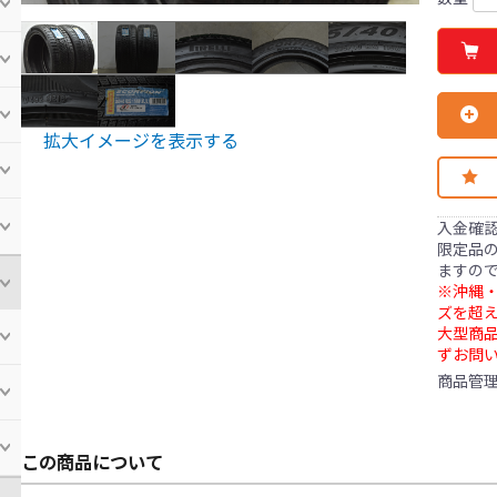
拡大イメージを表示する
入金確
限定品の
ますの
※沖縄・
ズを超え
大型商
ずお問
商品管
この商品について