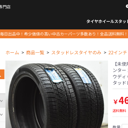
専門店
パーツ販売ナンバーワン
タイヤホイール
スタッ
すべてのサイズ
14インチ以下
15インチ
16インチ
17インチ
18インチ
19インチ
20インチ
21インチ
22インチ
23インチ以上
すべて
14イ
15イン
16イン
17イン
18イン
19イン
20イン
21イン
22イン
23イ
毎日出品中！希少価値の高い中古カーパーツ多数あり！全品送料無料！
ホーム
商品一覧
スタッドレスタイヤのみ
22インチ
【未使
ンター 2
ウディ 
タッド
4
￥
送料無料
数量