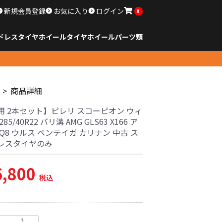
新規会員登録
お気に入り
ログイン
0
ドレスタイヤホイール
タイヤ
ホイール
パーツ類
のサイズ
ンチ以下
チ
チ
チ
チ
チ
チ
チ
チ
ンチ以上
すべてのサイズ
14インチ以下
15インチ
16インチ
17インチ
18インチ
19インチ
20インチ
21インチ
22インチ
23インチ以上
すべてのサイズ
14インチ以下
15インチ
16インチ
17インチ
18インチ
19インチ
20インチ
21インチ
22インチ
23インチ以上
すべてのパーツ
商品詳細
用 2本セット】ピレリ スコーピオン ウィ
85/40R22 バリ溝 AMG GLS63 X166 ア
Q8 ウルス ベンテイガ カリナン 中古 ス
レスタイヤのみ
6,800
税込