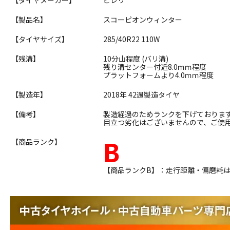
【製品名】
スコーピオンウィンター
【タイヤサイズ】
285/40R22 110W
【残溝】
10分山程度 (バリ溝)
残り溝センター付近8.0ｍｍ程度
プラットフォームより4.0ｍｍ程度
【製造年】
2018年 42週製造タイヤ
【備考】
製造経過のためランクを下げておりま
目立つ劣化はございませんので、ご使
B
【商品ランク】
【商品ランクB】：走行距離・偏磨耗