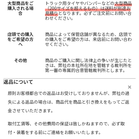
大型商品をご
トラック用タイヤやバンパーなどの
大型商品
購入される場
（200サイズを超えるもの）は送料が別途お
合
見積り
となります。必ずご注文前にお問い合
わせください。
店頭での購入
商品によって保管店舗が異なるため、店頭で
をご希望の方
の購入をご希望の方は、来店前にお問い合わ
へ
せください。
その他
商品のご購入に関し法律上の争いが生じたと
きは、弊社の本社所在地を管轄する裁判所を
第一審の専属的合意管轄裁判所とします。
返品について
原則お客様都合での返品はお受けしておりませんが、弊社の過
失による返品の場合は、商品代を商品と引き換えをもってご返
金させていただきます。
取付工賃等、その他費用の保証は致しかねますので、必ず取
付・装着をする前にご連絡をお願いいたします。