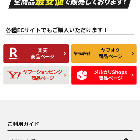
ない中古品
古品
目立たない程度の使
走行距離・偏磨耗は
B
B
用傷があるが、良質
少ない、劣化のほと
な中古品
んどない中古品
各種ECサイトでもご購入いただけます！
使用感や傷があり、
偏磨耗・劣化は感じ
C
C
比較的きれいな中古
られるが、使用に問
品
題のない中古品
残り溝も少なく、偏
使用感や目立つ傷が
D
D
磨耗がみられ、短期
あり、一般的な中古
間使用できるくらい
品
の中古品
使用感や大きな傷が
即タイヤ交換レベル
J
J
あり、落ちない汚れ
のタイヤ。ジャンク
がある。ジャンク品
品
ご利用ガイド