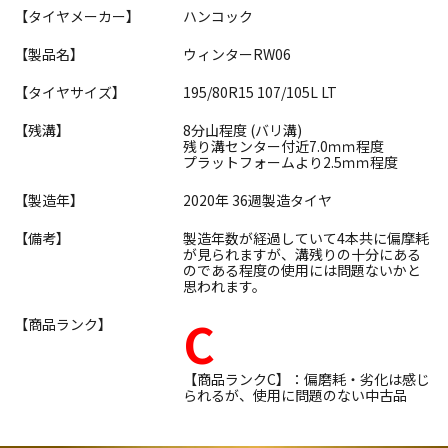
【タイヤメーカー】
ハンコック
【製品名】
ウィンターRW06
【タイヤサイズ】
195/80R15 107/105L LT
【残溝】
8分山程度 (バリ溝)
残り溝センター付近7.0ｍｍ程度
プラットフォームより2.5ｍｍ程度
【製造年】
2020年 36週製造タイヤ
【備考】
製造年数が経過していて4本共に偏摩耗
が見られますが、溝残りの十分にある
のである程度の使用には問題ないかと
思われます。
C
【商品ランク】
【商品ランクC】：偏磨耗・劣化は感じ
られるが、使用に問題のない中古品