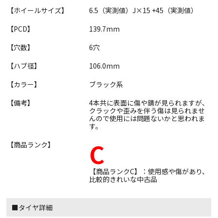
【ホイールサイズ】
6.5（実測値）J×15 +45（実測値）
【PCD】
139.7mm
【穴数】
6穴
【ハブ径】
106.0mm
【カラー】
ブラック系
【備考】
4本共に表面に傷や錆が見られますが、
クラックや歪みを伴う傷は見られませ
んので使用には問題ないかと思われま
す。
C
【商品ランク】
【商品ランクC】：使用感や傷があり、
比較的きれいな中古品
■タイヤ詳細