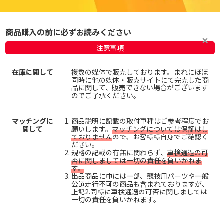
商品購入の前に必ずお読みください
注意事項
在庫に関して
複数の媒体で販売しております。まれにほぼ
同時に他の媒体・販売サイトにて完売した商
品に関して、販売できない場合がございます
のでご了承ください。
マッチングに
商品説明に記載の取付車種はご参考程度でお
関して
願いします。
マッチングについては保証はし
ておりません
ので、お客様様自身でご確認く
ださい。
規格の記載の有無に関わらず、
車検通過の可
否に関しましては一切の責任を負いかねま
す。
出品商品に中には一部、競技用パーツや一般
公道走行不可の商品も含まれておりますが、
上記2.同様に車検通過の可否に関しましては
一切の責任を負いかねます。