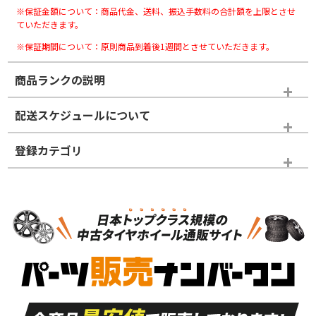
※保証金額について：商品代金、送料、振込手数料の合計額を上限とさせ
ていただきます。
※保証期間について：原則商品到着後1週間とさせていただきます。
商品ランクの説明
※商品ランクは出品者の主観により判断しておりますので、あら
配送スケジュールについて
かじめご了承ください。
登録カテゴリ
ホイールランク
タイヤランク
スタッドレスタイヤホイールセット
N
N
スタッドレスタイヤホイールセット
15インチ
＞
新品・新品未使用品
新品・新品未使用品
新車外し品（新古
S
S
新車外し品（新古
品）、イボ・ライン
品）
付き
走行距離も少なく、
走行距離も少なく、
A
A
目立つ傷もほとんど
非常に状態の良い中