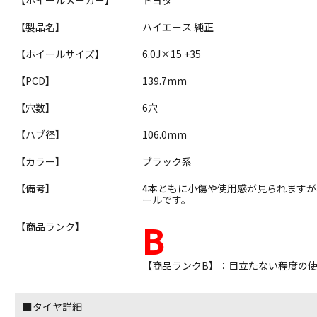
【製品名】
ハイエース 純正
【ホイールサイズ】
6.0J×15 +35
【PCD】
139.7mm
【穴数】
6穴
【ハブ径】
106.0mm
【カラー】
ブラック系
【備考】
4本ともに小傷や使用感が見られます
ールです。
B
【商品ランク】
【商品ランクB】：目立たない程度の
■タイヤ詳細