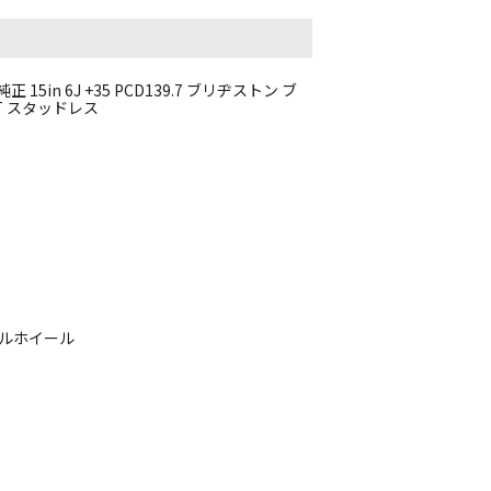
5in 6J +35 PCD139.7 ブリヂストン ブ
N LT スタッドレス
ールホイール