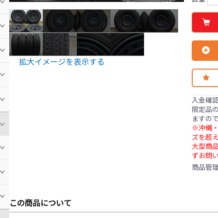
拡大イメージを表示する
入金確
限定品の
ますの
※沖縄・
ズを超え
大型商
ずお問
商品管
この商品について