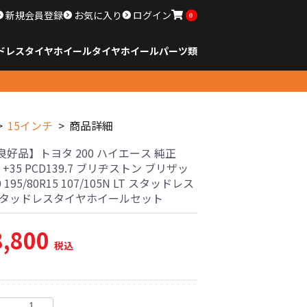
新規会員登録
お気に入り
ログイン
0
ドレスタイヤホイール
タイヤ
ホイール
パーツ類
のサイズ
ンチ以下
チ
チ
チ
チ
チ
チ
チ
チ
ンチ以上
すべてのサイズ
14インチ以下
15インチ
16インチ
17インチ
18インチ
19インチ
20インチ
21インチ
22インチ
23インチ以上
すべてのサイズ
14インチ以下
15インチ
16インチ
17インチ
18インチ
19インチ
20インチ
21インチ
22インチ
23インチ以上
すべてのパーツ
15インチ
商品詳細
好品】トヨタ 200 ハイエース 純正
6J +35 PCD139.7 ブリヂストン ブリザッ
0 195/80R15 107/105N LT スタッドレス
スタッドレスタイヤホイールセット
8,800
税込