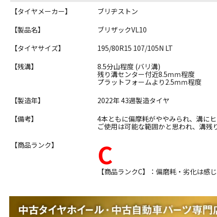
【タイヤメーカー】
ブリヂストン
【製品名】
ブリザックVL10
【タイヤサイズ】
195/80R15 107/105N LT
【残溝】
8.5分山程度 (バリ溝)
残り溝センター付近8.5ｍｍ程度
プラットフォームより2.5ｍｍ程度
【製造年】
2022年 43週製造タイヤ
【備考】
4本ともに偏摩耗がややみられ、溝に
ご使用は可能な範囲かと思われ、溝残
C
【商品ランク】
【商品ランクC】：偏磨耗・劣化は感