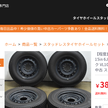
専門店
パーツ販売ナンバーワン
タイヤホイール
スタッ
すべてのサイズ
14インチ以下
15インチ
16インチ
17インチ
18インチ
19インチ
20インチ
21インチ
22インチ
23インチ以上
すべて
14イ
15イン
16イン
17イン
18イン
19イン
20イン
21イン
22イン
23イ
毎日出品中！希少価値の高い中古カーパーツ多数あり！全品送料無料！
ホーム
商品一覧
スタッドレスタイヤホイールセット
【程度良
15in 
ク VL1
中古 
3
￥
送料無料
数量