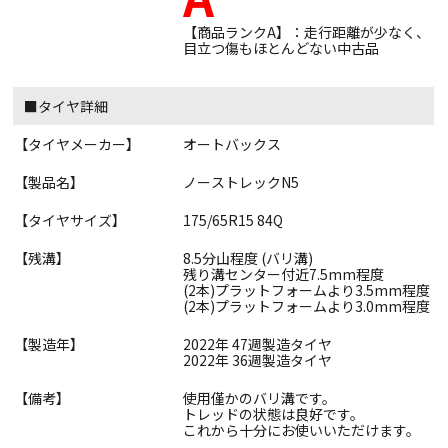
【商品ランクA】：走行距離が少なく、
目立つ傷もほとんどない中古品
■タイヤ詳細
【タイヤメーカー】
オートバックス
【製品名】
ノーストレックN5
【タイヤサイズ】
175/65R15 84Q
【残溝】
8.5分山程度 (バリ溝)
残り溝センター付近7.5mm程度
(2本)プラットフォームより3.5mm程度
(2本)プラットフォームより3.0mm程度
【製造年】
2022年 47週製造タイヤ
2022年 36週製造タイヤ
【備考】
使用僅かのバリ溝です。
トレッドの状態は良好です。
これから十分にお使いいただけます。