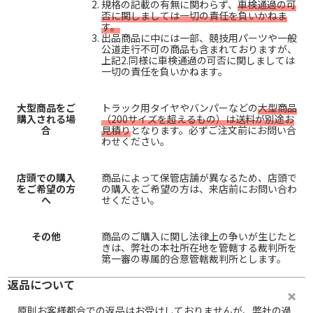
規格の記載の有無に関わらず、
車検通過の可
否に関しましては一切の責任を負いかねま
す。
出品商品に中には一部、競技用パーツや一般
公道走行不可の商品も含まれておりますが、
上記2.同様に車検通過の可否に関しましては
一切の責任を負いかねます。
大型商品をご
トラック用タイヤやバンパーなどの
大型商品
購入される場
（200サイズを超えるもの）は送料が別途お
合
見積り
となります。必ずご注文前にお問い合
わせください。
店頭での購入
商品によって保管店舗が異なるため、店頭で
をご希望の方
の購入をご希望の方は、来店前にお問い合わ
へ
せください。
その他
商品のご購入に関し法律上の争いが生じたと
きは、弊社の本社所在地を管轄する裁判所を
第一審の専属的合意管轄裁判所とします。
返品について
原則お客様都合での返品はお受けしておりませんが、弊社の過