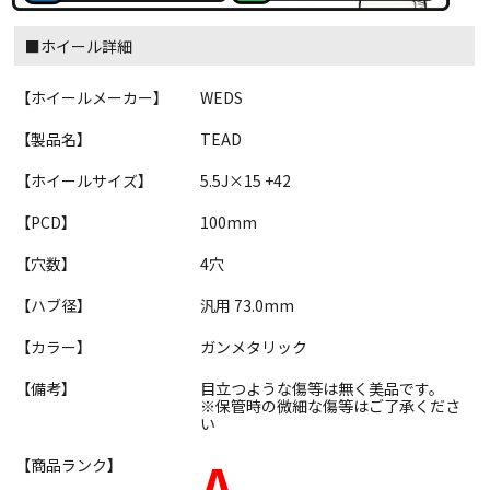
■ホイール詳細
【ホイールメーカー】
WEDS
【製品名】
TEAD
【ホイールサイズ】
5.5J×15 +42
【PCD】
100mm
【穴数】
4穴
【ハブ径】
汎用 73.0mm
【カラー】
ガンメタリック
【備考】
目立つような傷等は無く美品です。
※保管時の微細な傷等はご了承くださ
い
A
【商品ランク】