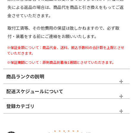
失による返品の場合は、商品代を商品と引き換えをもってご返
金させていただきます。
取付工賃等、その他費用の保証は致しかねますので、必ず取
付・装着をする前にご連絡をお願いいたします。
※保証金額について：商品代金、送料、振込手数料の合計額を上限とさせ
ていただきます。
※保証期間について：原則商品到着後1週間とさせていただきます。
商品ランクの説明
※商品ランクは出品者の主観により判断しておりますので、あら
配送スケジュールについて
かじめご了承ください。
登録カテゴリ
ホイールランク
タイヤランク
スタッドレスタイヤホイールセット
N
N
スタッドレスタイヤホイールセット
15インチ
＞
新品・新品未使用品
新品・新品未使用品