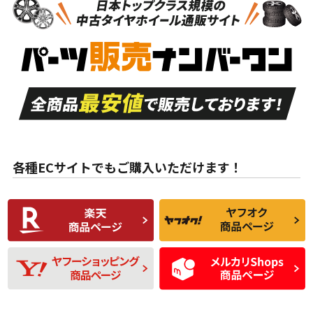
新車外し品（新古
S
S
新車外し品（新古
品）、イボ・ライン
品）
付き
走行距離も少なく、
走行距離も少なく、
A
A
目立つ傷もほとんど
非常に状態の良い中
ない中古品
古品
目立たない程度の使
走行距離・偏磨耗は
B
B
用傷があるが、良質
少ない、劣化のほと
な中古品
んどない中古品
各種ECサイトでもご購入いただけます！
使用感や傷があり、
偏磨耗・劣化は感じ
C
C
比較的きれいな中古
られるが、使用に問
品
題のない中古品
残り溝も少なく、偏
使用感や目立つ傷が
D
D
磨耗がみられ、短期
あり、一般的な中古
間使用できるくらい
品
の中古品
使用感や大きな傷が
即タイヤ交換レベル