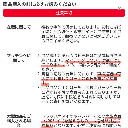
商品購入の前に必ずお読みください
注意事項
在庫に関して
複数の媒体で販売しております。まれにほぼ
同時に他の媒体・販売サイトにて完売した商
品に関して、販売できない場合がございます
のでご了承ください。
マッチングに
商品説明に記載の取付車種はご参考程度でお
関して
願いします。
マッチングについては保証はし
ておりません
ので、お客様様自身でご確認く
ださい。
規格の記載の有無に関わらず、
車検通過の可
否に関しましては一切の責任を負いかねま
す。
出品商品に中には一部、競技用パーツや一般
公道走行不可の商品も含まれておりますが、
上記2.同様に車検通過の可否に関しましては
一切の責任を負いかねます。
大型商品をご
トラック用タイヤやバンパーなどの
大型商品
購入される場
（200サイズを超えるもの）は送料が別途お
合
見積り
となります。必ずご注文前にお問い合