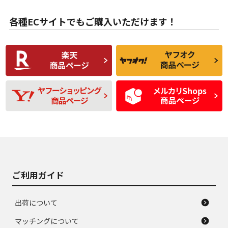
目立たない程度の使
走行距離・偏磨耗は
B
B
用傷があるが、良質
少ない、劣化のほと
な中古品
んどない中古品
各種ECサイトでもご購入いただけます！
使用感や傷があり、
偏磨耗・劣化は感じ
C
C
比較的きれいな中古
られるが、使用に問
品
題のない中古品
残り溝も少なく、偏
使用感や目立つ傷が
D
D
磨耗がみられ、短期
あり、一般的な中古
間使用できるくらい
品
の中古品
使用感や大きな傷が
即タイヤ交換レベル
J
J
あり、落ちない汚れ
のタイヤ。ジャンク
がある。ジャンク品
品
ご利用ガイド
出荷について
マッチングについて