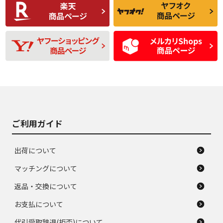
C
C
比較的きれいな中古
られるが、使用に問
品
題のない中古品
残り溝も少なく、偏
使用感や目立つ傷が
D
D
磨耗がみられ、短期
あり、一般的な中古
間使用できるくらい
品
の中古品
使用感や大きな傷が
即タイヤ交換レベル
J
J
あり、落ちない汚れ
のタイヤ。ジャンク
がある。ジャンク品
品
ご利用ガイド
出荷について
マッチングについて
返品・交換について
お支払について
代引受取辞退(拒否)について