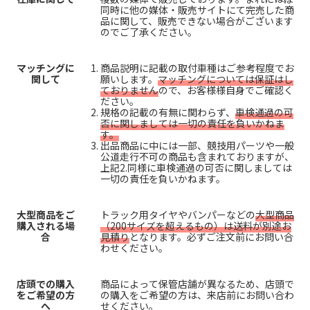
同時に他の媒体・販売サイトにて完売した商
品に関して、販売できない場合がございます
のでご了承ください。
マッチングに
商品説明に記載の取付車種はご参考程度でお
関して
願いします。
マッチングについては保証はし
ておりません
ので、お客様様自身でご確認く
ださい。
規格の記載の有無に関わらず、
車検通過の可
否に関しましては一切の責任を負いかねま
す。
出品商品に中には一部、競技用パーツや一般
公道走行不可の商品も含まれておりますが、
上記2.同様に車検通過の可否に関しましては
一切の責任を負いかねます。
大型商品をご
トラック用タイヤやバンパーなどの
大型商品
購入される場
（200サイズを超えるもの）は送料が別途お
合
見積り
となります。必ずご注文前にお問い合
わせください。
店頭での購入
商品によって保管店舗が異なるため、店頭で
をご希望の方
の購入をご希望の方は、来店前にお問い合わ
へ
せください。