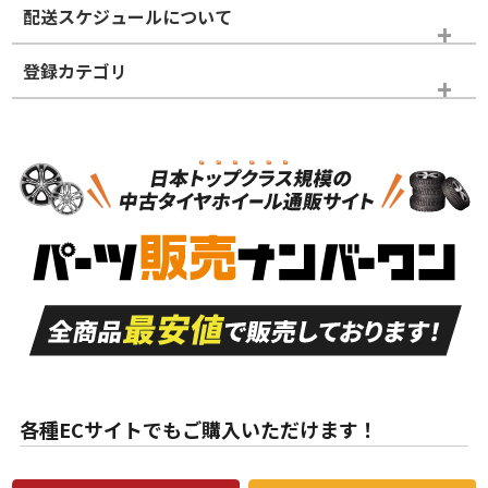
配送スケジュールについて
かじめご了承ください。
登録カテゴリ
ホイールランク
タイヤランク
ホイールのみ
N
N
ホイールのみ
18インチ
＞
新品・新品未使用品
新品・新品未使用品
新車外し品（新古
S
S
新車外し品（新古
品）、イボ・ライン
品）
付き
走行距離も少なく、
走行距離も少なく、
A
A
目立つ傷もほとんど
非常に状態の良い中
ない中古品
古品
目立たない程度の使
走行距離・偏磨耗は
B
B
用傷があるが、良質
少ない、劣化のほと
な中古品
んどない中古品
各種ECサイトでもご購入いただけます！
使用感や傷があり、
偏磨耗・劣化は感じ