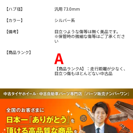
【ハブ径】
汎用 73.0mm
【カラー】
シルバー系
【備考】
目立つような傷等は無く美品です。
※保管時の微細な傷等はご了承くださ
い
A
【商品ランク】
【商品ランクA】：走行距離が少なく、
目立つ傷もほとんどない中古品