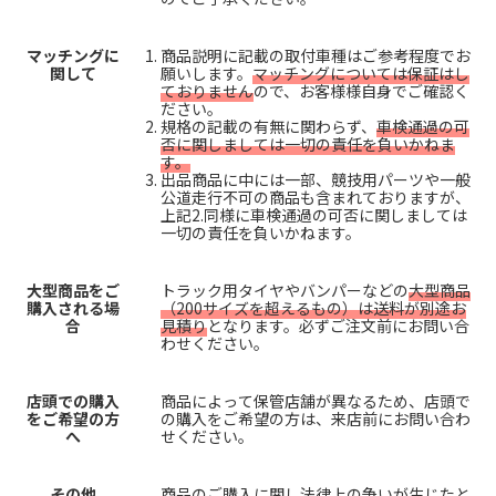
マッチングに
商品説明に記載の取付車種はご参考程度でお
関して
願いします。
マッチングについては保証はし
ておりません
ので、お客様様自身でご確認く
ださい。
規格の記載の有無に関わらず、
車検通過の可
否に関しましては一切の責任を負いかねま
す。
出品商品に中には一部、競技用パーツや一般
公道走行不可の商品も含まれておりますが、
上記2.同様に車検通過の可否に関しましては
一切の責任を負いかねます。
大型商品をご
トラック用タイヤやバンパーなどの
大型商品
購入される場
（200サイズを超えるもの）は送料が別途お
合
見積り
となります。必ずご注文前にお問い合
わせください。
店頭での購入
商品によって保管店舗が異なるため、店頭で
をご希望の方
の購入をご希望の方は、来店前にお問い合わ
へ
せください。
その他
商品のご購入に関し法律上の争いが生じたと