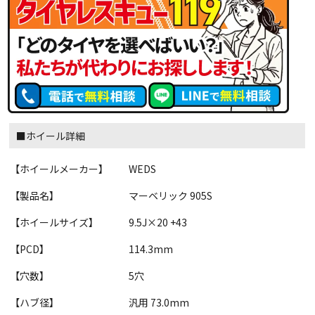
■ホイール詳細
【ホイールメーカー】
WEDS
【製品名】
マーベリック 905S
【ホイールサイズ】
9.5J×20 +43
【PCD】
114.3mm
【穴数】
5穴
【ハブ径】
汎用 73.0mm