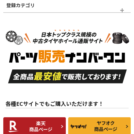
登録カテゴリ
ホイールランク
タイヤランク
ホイールのみ
N
N
ホイールのみ
20インチ
＞
新品・新品未使用品
新品・新品未使用品
新車外し品（新古
S
S
新車外し品（新古
品）、イボ・ライン
品）
付き
走行距離も少なく、
走行距離も少なく、
A
A
目立つ傷もほとんど
非常に状態の良い中
ない中古品
古品
目立たない程度の使
走行距離・偏磨耗は
B
B
用傷があるが、良質
少ない、劣化のほと
な中古品
んどない中古品
各種ECサイトでもご購入いただけます！
使用感や傷があり、
偏磨耗・劣化は感じ
C
C
比較的きれいな中古
られるが、使用に問
品
題のない中古品