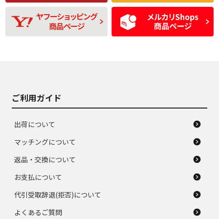
残り溝も少なく、偏
使用感や目立つ傷が
D
D
磨耗がみられ、短期
あり、一般的な中古
間使用できるくらい
品
の中古品
使用感や大きな傷が
即タイヤ交換レベル
J
J
あり、落ちない汚れ
のタイヤ。ジャンク
がある。ジャンク品
品
ご利用ガイド
出荷について
マッチングについて
返品・交換について
お支払について
代引受取辞退(拒否)について
よくあるご質問