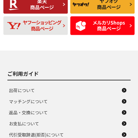
品
題のない中古品
残り溝も少なく、偏
使用感や目立つ傷が
D
D
磨耗がみられ、短期
あり、一般的な中古
間使用できるくらい
品
の中古品
使用感や大きな傷が
即タイヤ交換レベル
J
J
あり、落ちない汚れ
のタイヤ。ジャンク
がある。ジャンク品
品
ご利用ガイド
出荷について
マッチングについて
返品・交換について
お支払について
代引受取辞退(拒否)について