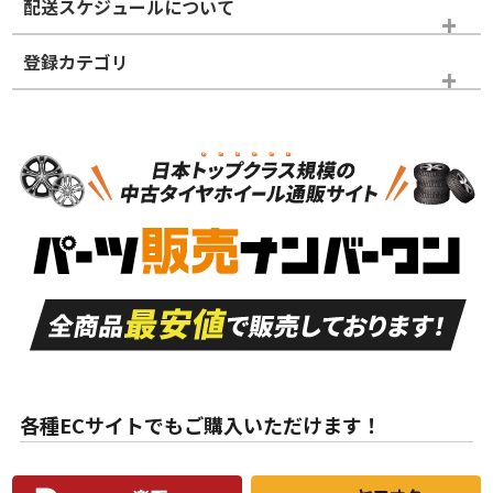
配送スケジュールについて
かじめご了承ください。
登録カテゴリ
ホイールランク
タイヤランク
タイヤのみ
N
N
タイヤのみ
16インチ
＞
新品・新品未使用品
新品・新品未使用品
新車外し品（新古
S
S
新車外し品（新古
品）、イボ・ライン
品）
付き
走行距離も少なく、
走行距離も少なく、
A
A
目立つ傷もほとんど
非常に状態の良い中
ない中古品
古品
目立たない程度の使
走行距離・偏磨耗は
B
B
用傷があるが、良質
少ない、劣化のほと
な中古品
んどない中古品
各種ECサイトでもご購入いただけます！
使用感や傷があり、
偏磨耗・劣化は感じ
C
C
比較的きれいな中古
られるが、使用に問