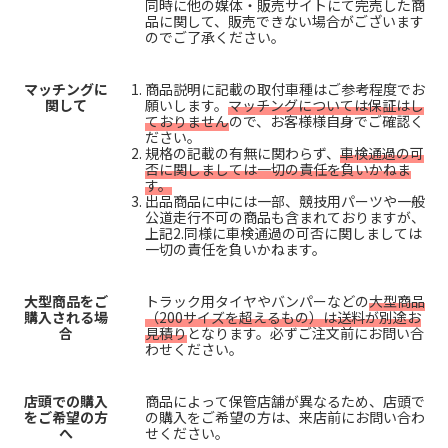
同時に他の媒体・販売サイトにて完売した商
品に関して、販売できない場合がございます
のでご了承ください。
マッチングに
商品説明に記載の取付車種はご参考程度でお
関して
願いします。
マッチングについては保証はし
ておりません
ので、お客様様自身でご確認く
ださい。
規格の記載の有無に関わらず、
車検通過の可
否に関しましては一切の責任を負いかねま
す。
出品商品に中には一部、競技用パーツや一般
公道走行不可の商品も含まれておりますが、
上記2.同様に車検通過の可否に関しましては
一切の責任を負いかねます。
大型商品をご
トラック用タイヤやバンパーなどの
大型商品
購入される場
（200サイズを超えるもの）は送料が別途お
合
見積り
となります。必ずご注文前にお問い合
わせください。
店頭での購入
商品によって保管店舗が異なるため、店頭で
をご希望の方
の購入をご希望の方は、来店前にお問い合わ
へ
せください。