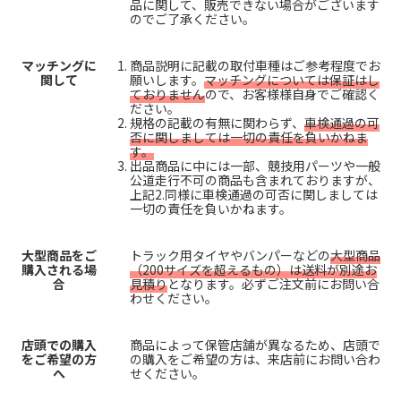
品に関して、販売できない場合がございます
のでご了承ください。
マッチングに
商品説明に記載の取付車種はご参考程度でお
関して
願いします。
マッチングについては保証はし
ておりません
ので、お客様様自身でご確認く
ださい。
規格の記載の有無に関わらず、
車検通過の可
否に関しましては一切の責任を負いかねま
す。
出品商品に中には一部、競技用パーツや一般
公道走行不可の商品も含まれておりますが、
上記2.同様に車検通過の可否に関しましては
一切の責任を負いかねます。
大型商品をご
トラック用タイヤやバンパーなどの
大型商品
購入される場
（200サイズを超えるもの）は送料が別途お
合
見積り
となります。必ずご注文前にお問い合
わせください。
店頭での購入
商品によって保管店舗が異なるため、店頭で
をご希望の方
の購入をご希望の方は、来店前にお問い合わ
へ
せください。