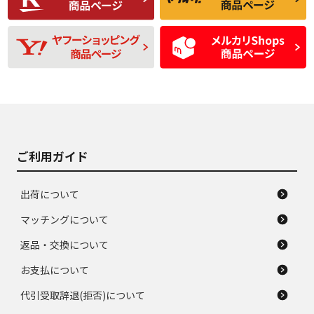
残り溝も少なく、偏
使用感や目立つ傷が
D
D
磨耗がみられ、短期
あり、一般的な中古
間使用できるくらい
品
の中古品
使用感や大きな傷が
即タイヤ交換レベル
J
J
あり、落ちない汚れ
のタイヤ。ジャンク
がある。ジャンク品
品
ご利用ガイド
出荷について
マッチングについて
返品・交換について
お支払について
代引受取辞退(拒否)について