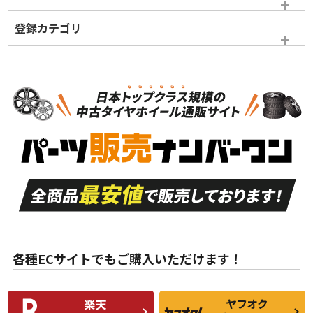
登録カテゴリ
ホイールランク
タイヤランク
タイヤのみ
N
N
タイヤのみ
15インチ
＞
新品・新品未使用品
新品・新品未使用品
新車外し品（新古
S
S
新車外し品（新古
品）、イボ・ライン
品）
付き
走行距離も少なく、
走行距離も少なく、
A
A
目立つ傷もほとんど
非常に状態の良い中
ない中古品
古品
目立たない程度の使
走行距離・偏磨耗は
B
B
用傷があるが、良質
少ない、劣化のほと
な中古品
んどない中古品
各種ECサイトでもご購入いただけます！
使用感や傷があり、
偏磨耗・劣化は感じ
C
C
比較的きれいな中古
られるが、使用に問
品
題のない中古品