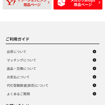
D
D
あり、一般的な中古
間使用できるくらい
品
の中古品
使用感や大きな傷が
即タイヤ交換レベル
J
J
あり、落ちない汚れ
のタイヤ。ジャンク
がある。ジャンク品
品
ご利用ガイド
出荷について
マッチングについて
返品・交換について
お支払について
代引受取辞退(拒否)について
よくあるご質問