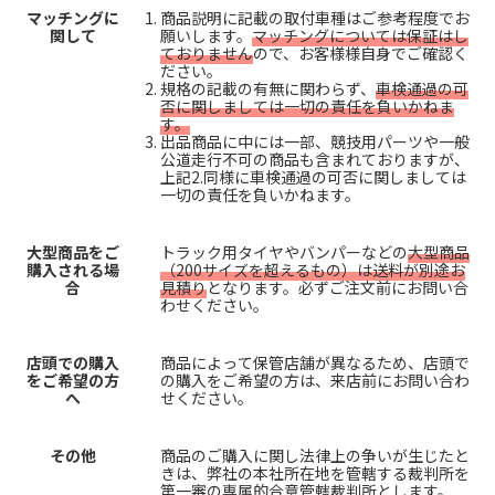
マッチングに
商品説明に記載の取付車種はご参考程度でお
関して
願いします。
マッチングについては保証はし
ておりません
ので、お客様様自身でご確認く
ださい。
規格の記載の有無に関わらず、
車検通過の可
否に関しましては一切の責任を負いかねま
す。
出品商品に中には一部、競技用パーツや一般
公道走行不可の商品も含まれておりますが、
上記2.同様に車検通過の可否に関しましては
一切の責任を負いかねます。
大型商品をご
トラック用タイヤやバンパーなどの
大型商品
購入される場
（200サイズを超えるもの）は送料が別途お
合
見積り
となります。必ずご注文前にお問い合
わせください。
店頭での購入
商品によって保管店舗が異なるため、店頭で
をご希望の方
の購入をご希望の方は、来店前にお問い合わ
へ
せください。
その他
商品のご購入に関し法律上の争いが生じたと
きは、弊社の本社所在地を管轄する裁判所を
第一審の専属的合意管轄裁判所とします。