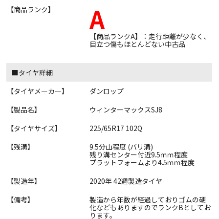
A
【商品ランク】
【商品ランクA】：走行距離が少なく、
目立つ傷もほとんどない中古品
■タイヤ詳細
【タイヤメーカー】
ダンロップ
【製品名】
ウィンターマックスSJ8
【タイヤサイズ】
225/65R17 102Q
【残溝】
9.5分山程度 (バリ溝)
残り溝センター付近9.5ｍｍ程度
プラットフォームより4.5ｍｍ程度
【製造年】
2020年 42週製造タイヤ
【備考】
製造から年数が経過しておりゴムの硬
化などもありますのでランクBとしてお
ります。