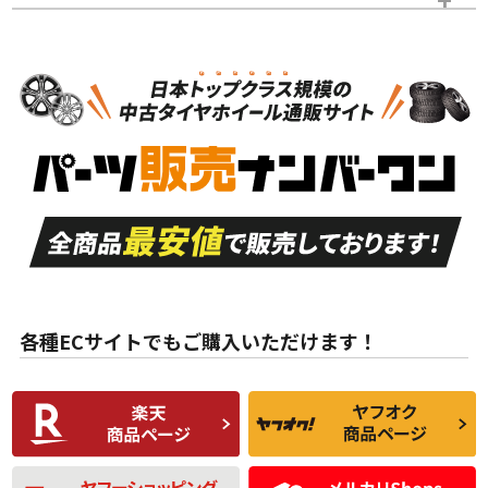
スタッドレスタイヤホイールセット
N
N
スタッドレスタイヤホイールセット
17インチ
＞
新品・新品未使用品
新品・新品未使用品
新車外し品（新古
S
S
新車外し品（新古
品）、イボ・ライン
品）
付き
走行距離も少なく、
走行距離も少なく、
A
A
目立つ傷もほとんど
非常に状態の良い中
ない中古品
古品
目立たない程度の使
走行距離・偏磨耗は
B
B
用傷があるが、良質
少ない、劣化のほと
な中古品
んどない中古品
各種ECサイトでもご購入いただけます！
使用感や傷があり、
偏磨耗・劣化は感じ
C
C
比較的きれいな中古
られるが、使用に問
品
題のない中古品
残り溝も少なく、偏
使用感や目立つ傷が
磨耗がみられ、短期