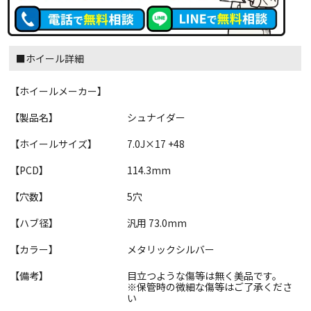
■ホイール詳細
【ホイールメーカー】
【製品名】
シュナイダー
【ホイールサイズ】
7.0J×17 +48
【PCD】
114.3mm
【穴数】
5穴
【ハブ径】
汎用 73.0mm
【カラー】
メタリックシルバー
【備考】
目立つような傷等は無く美品です。
※保管時の微細な傷等はご了承くださ
い