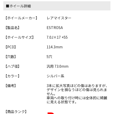
■ホイール詳細
【ホイールメーカー】
レアマイスター
【製品名】
ESTROSA
【ホイールサイズ】
7.0J×17 +55
【PCD】
114.3mm
【穴数】
5穴
【ハブ径】
汎用 73.0mm
【カラー】
シルバー系
【備考】
3本に拡大写真ほどの傷はありますが、
デザインを損なうほどの傷は見られま
せん。
車両への取り付け時には全体的に綺麗
に見える状態です。
【商品ランク】