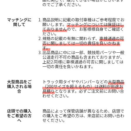
のでご了承ください。
マッチングに
商品説明に記載の取付車種はご参考程度でお
関して
願いします。
マッチングについては保証はし
ておりません
ので、お客様様自身でご確認く
ださい。
規格の記載の有無に関わらず、
車検通過の可
否に関しましては一切の責任を負いかねま
す。
出品商品に中には一部、競技用パーツや一般
公道走行不可の商品も含まれておりますが、
上記2.同様に車検通過の可否に関しましては
一切の責任を負いかねます。
大型商品をご
トラック用タイヤやバンパーなどの
大型商品
購入される場
（200サイズを超えるもの）は送料が別途お
合
見積り
となります。必ずご注文前にお問い合
わせください。
店頭での購入
商品によって保管店舗が異なるため、店頭で
をご希望の方
の購入をご希望の方は、来店前にお問い合わ
へ
せください。