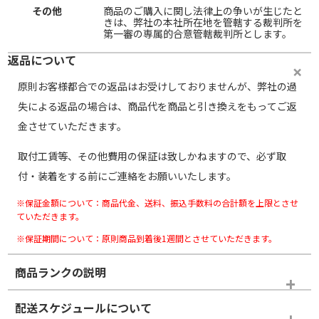
その他
商品のご購入に関し法律上の争いが生じたと
きは、弊社の本社所在地を管轄する裁判所を
第一審の専属的合意管轄裁判所とします。
返品について
原則お客様都合での返品はお受けしておりませんが、弊社の過
失による返品の場合は、商品代を商品と引き換えをもってご返
金させていただきます。
取付工賃等、その他費用の保証は致しかねますので、必ず取
付・装着をする前にご連絡をお願いいたします。
※保証金額について：商品代金、送料、振込手数料の合計額を上限とさせ
ていただきます。
※保証期間について：原則商品到着後1週間とさせていただきます。
商品ランクの説明
※商品ランクは出品者の主観により判断しておりますので、あら
配送スケジュールについて
かじめご了承ください。