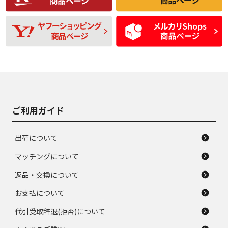
残り溝も少なく、偏
使用感や目立つ傷が
D
D
磨耗がみられ、短期
あり、一般的な中古
間使用できるくらい
品
の中古品
使用感や大きな傷が
即タイヤ交換レベル
J
J
あり、落ちない汚れ
のタイヤ。ジャンク
がある。ジャンク品
品
ご利用ガイド
出荷について
マッチングについて
返品・交換について
お支払について
代引受取辞退(拒否)について