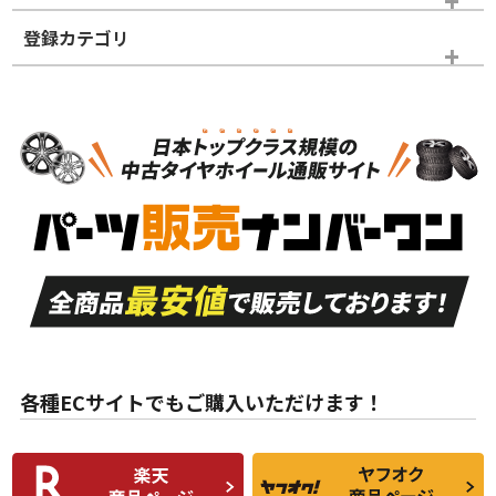
登録カテゴリ
ホイールランク
タイヤランク
スタッドレスタイヤホイールセット
N
N
スタッドレスタイヤホイールセット
17インチ
＞
新品・新品未使用品
新品・新品未使用品
新車外し品（新古
S
S
新車外し品（新古
品）、イボ・ライン
品）
付き
走行距離も少なく、
走行距離も少なく、
A
A
目立つ傷もほとんど
非常に状態の良い中
ない中古品
古品
目立たない程度の使
走行距離・偏磨耗は
B
B
用傷があるが、良質
少ない、劣化のほと
な中古品
んどない中古品
各種ECサイトでもご購入いただけます！
使用感や傷があり、
偏磨耗・劣化は感じ
C
C
比較的きれいな中古
られるが、使用に問
品
題のない中古品