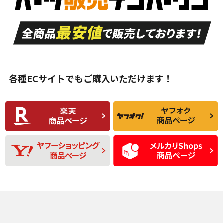
走行距離も少なく、
走行距離も少なく、
A
A
目立つ傷もほとんど
非常に状態の良い中
ない中古品
古品
目立たない程度の使
走行距離・偏磨耗は
B
B
用傷があるが、良質
少ない、劣化のほと
な中古品
んどない中古品
各種ECサイトでもご購入いただけます！
使用感や傷があり、
偏磨耗・劣化は感じ
C
C
比較的きれいな中古
られるが、使用に問
品
題のない中古品
残り溝も少なく、偏
使用感や目立つ傷が
D
D
磨耗がみられ、短期
あり、一般的な中古
間使用できるくらい
品
の中古品
使用感や大きな傷が
即タイヤ交換レベル
J
J
あり、落ちない汚れ
のタイヤ。ジャンク
がある。ジャンク品
品