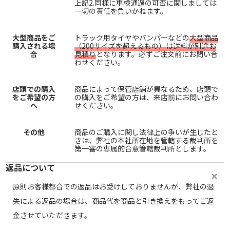
上記2.同様に車検通過の可否に関しましては
一切の責任を負いかねます。
大型商品をご
トラック用タイヤやバンパーなどの
大型商品
購入される場
（200サイズを超えるもの）は送料が別途お
合
見積り
となります。必ずご注文前にお問い合
わせください。
店頭での購入
商品によって保管店舗が異なるため、店頭で
をご希望の方
の購入をご希望の方は、来店前にお問い合わ
へ
せください。
その他
商品のご購入に関し法律上の争いが生じたと
きは、弊社の本社所在地を管轄する裁判所を
第一審の専属的合意管轄裁判所とします。
返品について
原則お客様都合での返品はお受けしておりませんが、弊社の過
失による返品の場合は、商品代を商品と引き換えをもってご返
金させていただきます。