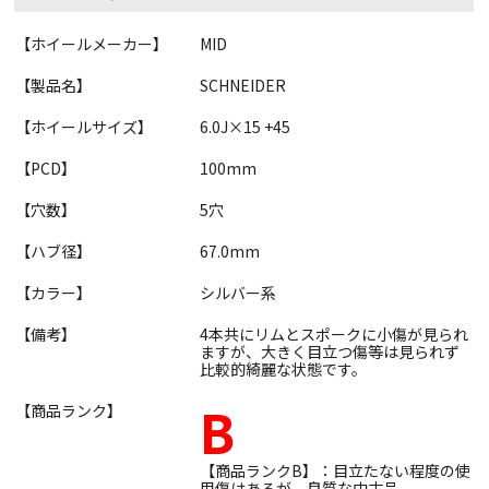
【ホイールメーカー】
MID
【製品名】
SCHNEIDER
【ホイールサイズ】
6.0J×15 +45
【PCD】
100mm
【穴数】
5穴
【ハブ径】
67.0mm
【カラー】
シルバー系
【備考】
4本共にリムとスポークに小傷が見られ
ますが、大きく目立つ傷等は見られず
比較的綺麗な状態です。
B
【商品ランク】
【商品ランクB】：目立たない程度の使
用傷はあるが、良質な中古品