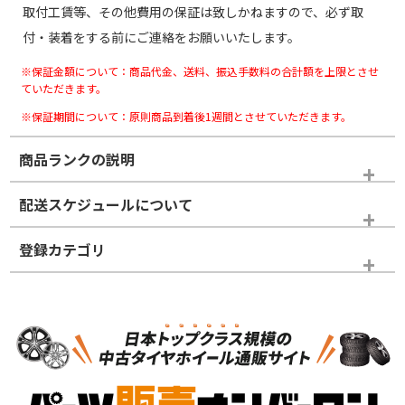
取付工賃等、その他費用の保証は致しかねますので、必ず取
付・装着をする前にご連絡をお願いいたします。
※保証金額について：商品代金、送料、振込手数料の合計額を上限とさせ
ていただきます。
※保証期間について：原則商品到着後1週間とさせていただきます。
商品ランクの説明
※商品ランクは出品者の主観により判断しておりますので、あら
配送スケジュールについて
かじめご了承ください。
登録カテゴリ
ホイールランク
タイヤランク
スタッドレスタイヤホイールセット
N
N
スタッドレスタイヤホイールセット
15インチ
＞
新品・新品未使用品
新品・新品未使用品
新車外し品（新古
S
S
新車外し品（新古
品）、イボ・ライン
品）
付き