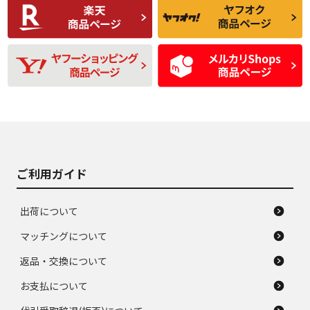
C
C
比較的きれいな中古
られるが、使用に問
品
題のない中古品
残り溝も少なく、偏
使用感や目立つ傷が
D
D
磨耗がみられ、短期
あり、一般的な中古
間使用できるくらい
品
の中古品
使用感や大きな傷が
即タイヤ交換レベル
J
J
あり、落ちない汚れ
のタイヤ。ジャンク
がある。ジャンク品
品
ご利用ガイド
出荷について
マッチングについて
返品・交換について
お支払について