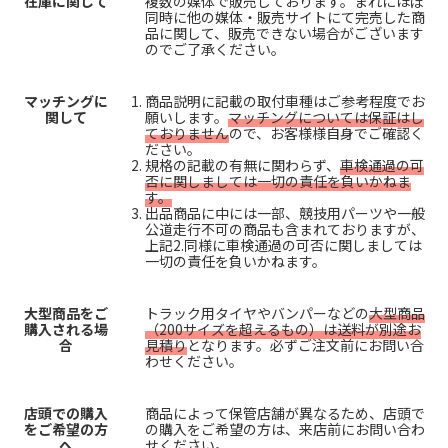
在庫に関して
複数の媒体で販売しております。まれにほぼ
同時に他の媒体・販売サイトにて完売した商
品に関して、販売できない場合がございます
のでご了承ください。
マッチングに
商品説明に記載の取付車種はご参考程度でお
関して
願いします。
マッチングについては保証はし
ておりません
ので、お客様様自身でご確認く
ださい。
規格の記載の有無に関わらず、
車検通過の可
否に関しましては一切の責任を負いかねま
す。
出品商品に中には一部、競技用パーツや一般
公道走行不可の商品も含まれておりますが、
上記2.同様に車検通過の可否に関しましては
一切の責任を負いかねます。
大型商品をご
トラック用タイヤやバンパーなどの
大型商品
購入される場
（200サイズを超えるもの）は送料が別途お
合
見積り
となります。必ずご注文前にお問い合
わせください。
店頭での購入
商品によって保管店舗が異なるため、店頭で
をご希望の方
の購入をご希望の方は、来店前にお問い合わ
へ
せください。