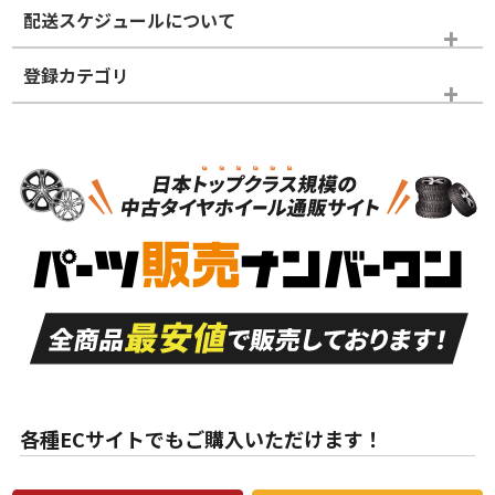
配送スケジュールについて
かじめご了承ください。
登録カテゴリ
ホイールランク
タイヤランク
タイヤホイールセット
N
N
タイヤホイールセット
18インチ
＞
新品・新品未使用品
新品・新品未使用品
新車外し品（新古
S
S
新車外し品（新古
品）、イボ・ライン
品）
付き
走行距離も少なく、
走行距離も少なく、
A
A
目立つ傷もほとんど
非常に状態の良い中
ない中古品
古品
目立たない程度の使
走行距離・偏磨耗は
B
B
用傷があるが、良質
少ない、劣化のほと
な中古品
んどない中古品
各種ECサイトでもご購入いただけます！
使用感や傷があり、
偏磨耗・劣化は感じ