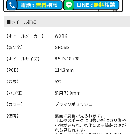
■ホイール詳細
【ホイールメーカー】
WORK
【製品名】
GNOSIS
【ホイールサイズ】
8.5J×18 +38
【PCD】
114.3mm
【穴数】
5穴
【ハブ径】
汎用 73.0mm
【カラー】
ブラックポリッシュ
【備考】
裏面に腐食が見られます。
リムやスポークには数か所にガリ傷や
小傷が見られ、劣化による塗装の剥が
れも見られます。