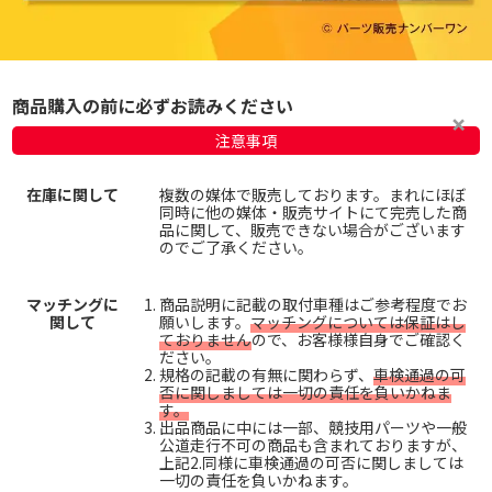
商品購入の前に必ずお読みください
注意事項
在庫に関して
複数の媒体で販売しております。まれにほぼ
同時に他の媒体・販売サイトにて完売した商
品に関して、販売できない場合がございます
のでご了承ください。
マッチングに
商品説明に記載の取付車種はご参考程度でお
関して
願いします。
マッチングについては保証はし
ておりません
ので、お客様様自身でご確認く
ださい。
規格の記載の有無に関わらず、
車検通過の可
否に関しましては一切の責任を負いかねま
す。
出品商品に中には一部、競技用パーツや一般
公道走行不可の商品も含まれておりますが、
上記2.同様に車検通過の可否に関しましては
一切の責任を負いかねます。