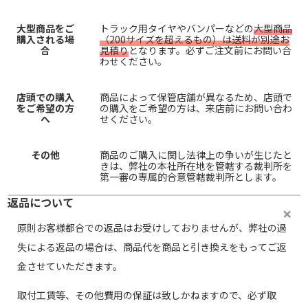
大型商品をご
トラック用タイヤやバンパーなどの
大型商品
購入される場
（200サイズを超えるもの）は送料が別途お
合
見積り
となります。必ずご注文前にお問い合
わせください。
店頭での購入
商品によって保管店舗が異なるため、店頭で
をご希望の方
の購入をご希望の方は、来店前にお問い合わ
へ
せください。
その他
商品のご購入に関し法律上の争いが生じたと
きは、弊社の本社所在地を管轄する裁判所を
第一審の専属的合意管轄裁判所とします。
返品について
原則お客様都合での返品はお受けしておりませんが、弊社の過
失による返品の場合は、商品代を商品と引き換えをもってご返
金させていただきます。
取付工賃等、その他費用の保証は致しかねますので、必ず取