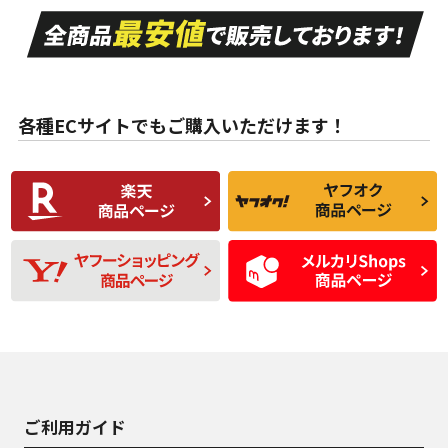
走行距離も少なく、
走行距離も少なく、
A
A
目立つ傷もほとんど
非常に状態の良い中
ない中古品
古品
目立たない程度の使
走行距離・偏磨耗は
B
B
用傷があるが、良質
少ない、劣化のほと
な中古品
んどない中古品
各種ECサイトでもご購入いただけます！
使用感や傷があり、
偏磨耗・劣化は感じ
C
C
比較的きれいな中古
られるが、使用に問
品
題のない中古品
残り溝も少なく、偏
使用感や目立つ傷が
D
D
磨耗がみられ、短期
あり、一般的な中古
間使用できるくらい
品
の中古品
使用感や大きな傷が
即タイヤ交換レベル
J
J
あり、落ちない汚れ
のタイヤ。ジャンク
がある。ジャンク品
品
ご利用ガイド