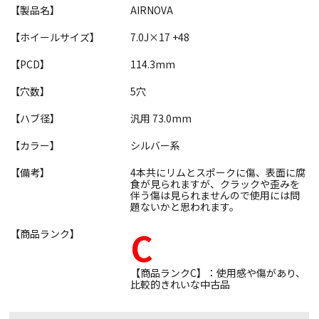
【製品名】
AIRNOVA
【ホイールサイズ】
7.0J×17 +48
【PCD】
114.3mm
【穴数】
5穴
【ハブ径】
汎用 73.0mm
【カラー】
シルバー系
【備考】
4本共にリムとスポークに傷、表面に腐
食が見られますが、クラックや歪みを
伴う傷は見られませんので使用には問
題ないかと思われます。
C
【商品ランク】
【商品ランクC】：使用感や傷があり、
比較的きれいな中古品