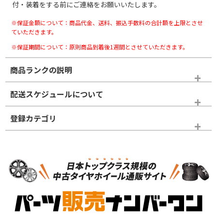
付・装着をする前にご連絡をお願いいたします。
※保証金額について：商品代金、送料、振込手数料の合計額を上限とさせ
ていただきます。
※保証期間について：原則商品到着後1週間とさせていただきます。
商品ランクの説明
※商品ランクは出品者の主観により判断しておりますので、あら
配送スケジュールについて
かじめご了承ください。
登録カテゴリ
ホイールランク
タイヤランク
スタッドレスタイヤホイールセット
N
N
スタッドレスタイヤホイールセット
17インチ
＞
新品・新品未使用品
新品・新品未使用品
新車外し品（新古
S
S
新車外し品（新古
品）、イボ・ライン
品）
付き