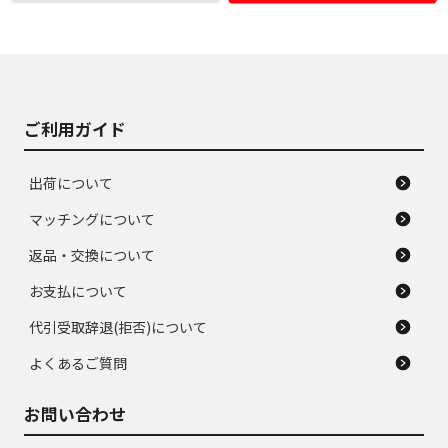
使用感や大きな傷が
即タイヤ交換レベル
J
J
あり、落ちない汚れ
のタイヤ。ジャンク
がある。ジャンク品
品
ご利用ガイド
出荷について
マッチングについて
返品・交換について
お支払について
代引受取辞退(拒否)について
よくあるご質問
お問い合わせ