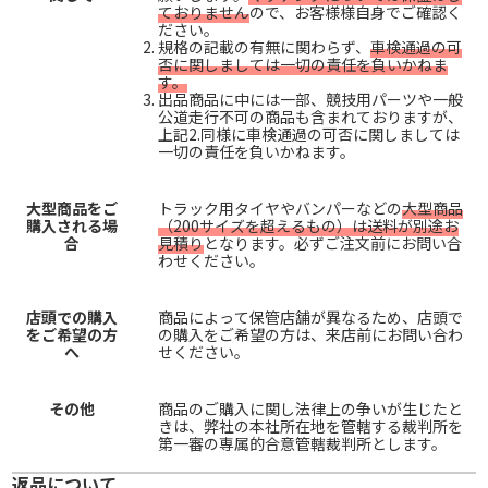
ておりません
ので、お客様様自身でご確認く
ださい。
規格の記載の有無に関わらず、
車検通過の可
否に関しましては一切の責任を負いかねま
す。
出品商品に中には一部、競技用パーツや一般
公道走行不可の商品も含まれておりますが、
上記2.同様に車検通過の可否に関しましては
一切の責任を負いかねます。
大型商品をご
トラック用タイヤやバンパーなどの
大型商品
購入される場
（200サイズを超えるもの）は送料が別途お
合
見積り
となります。必ずご注文前にお問い合
わせください。
店頭での購入
商品によって保管店舗が異なるため、店頭で
をご希望の方
の購入をご希望の方は、来店前にお問い合わ
へ
せください。
その他
商品のご購入に関し法律上の争いが生じたと
きは、弊社の本社所在地を管轄する裁判所を
第一審の専属的合意管轄裁判所とします。
返品について