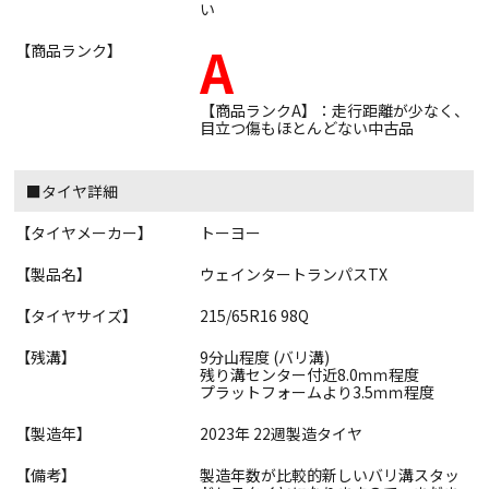
い
A
【商品ランク】
【商品ランクA】：走行距離が少なく、
目立つ傷もほとんどない中古品
■タイヤ詳細
【タイヤメーカー】
トーヨー
【製品名】
ウェインタートランパスTX
【タイヤサイズ】
215/65R16 98Q
【残溝】
9分山程度 (バリ溝)
残り溝センター付近8.0ｍｍ程度
プラットフォームより3.5ｍｍ程度
【製造年】
2023年 22週製造タイヤ
【備考】
製造年数が比較的新しいバリ溝スタッ