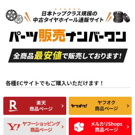
N
N
スタッドレスタイヤホイールセット
16インチ
＞
新品・新品未使用品
新品・新品未使用品
新車外し品（新古
S
S
新車外し品（新古
品）、イボ・ライン
品）
付き
走行距離も少なく、
走行距離も少なく、
A
A
目立つ傷もほとんど
非常に状態の良い中
ない中古品
古品
目立たない程度の使
走行距離・偏磨耗は
B
B
用傷があるが、良質
少ない、劣化のほと
な中古品
んどない中古品
各種ECサイトでもご購入いただけます！
使用感や傷があり、
偏磨耗・劣化は感じ
C
C
比較的きれいな中古
られるが、使用に問
品
題のない中古品
残り溝も少なく、偏
使用感や目立つ傷が
D
D
磨耗がみられ、短期
あり、一般的な中古
間使用できるくらい
品
の中古品