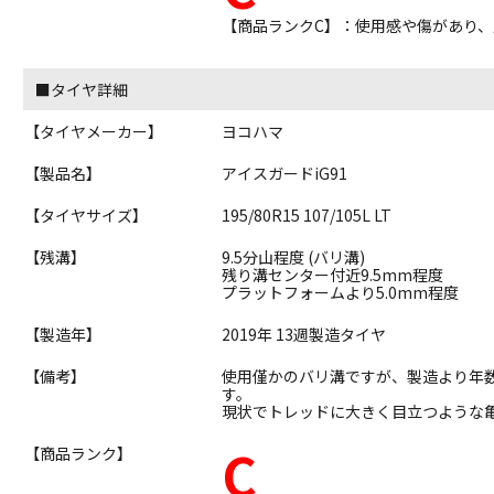
【商品ランクC】：使用感や傷があり
■タイヤ詳細
【タイヤメーカー】
ヨコハマ
【製品名】
アイスガードiG91
【タイヤサイズ】
195/80R15 107/105L LT
【残溝】
9.5分山程度 (バリ溝)
残り溝センター付近9.5mm程度
プラットフォームより5.0mm程度
【製造年】
2019年 13週製造タイヤ
【備考】
使用僅かのバリ溝ですが、製造より年
す。
現状でトレッドに大きく目立つような
C
【商品ランク】