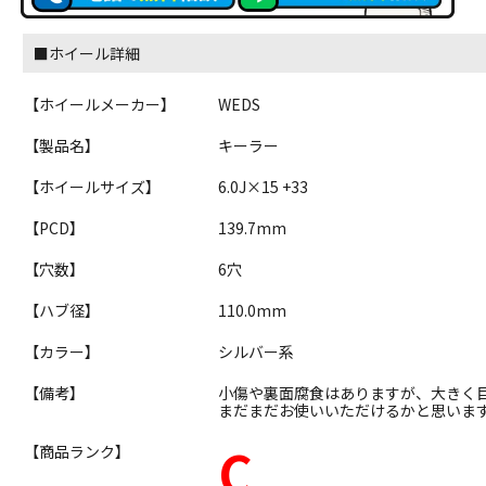
■ホイール詳細
【ホイールメーカー】
WEDS
【製品名】
キーラー
【ホイールサイズ】
6.0J×15 +33
【PCD】
139.7mm
【穴数】
6穴
【ハブ径】
110.0mm
【カラー】
シルバー系
【備考】
小傷や裏面腐食はありますが、大きく
まだまだお使いいただけるかと思いま
C
【商品ランク】