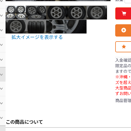
拡大イメージを表示する
入金確
限定品の
ますの
※沖縄・
ズを超え
大型商
ずお問
商品管
この商品について