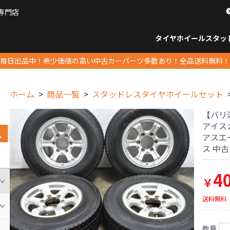
専門店
パーツ販売ナンバーワン
タイヤホイール
スタッ
すべてのサイズ
14インチ以下
15インチ
16インチ
17インチ
18インチ
19インチ
20インチ
21インチ
22インチ
23インチ以上
すべて
14イ
15イン
16イン
17イン
18イン
19イン
20イン
21イン
22イン
23イ
毎日出品中！希少価値の高い中古カーパーツ多数あり！全品送料無料！
ホーム
商品一覧
スタッドレスタイヤホイールセット
【バリ溝】
アイスガ
アスエ
ス 中
4
￥
送料無料
数量