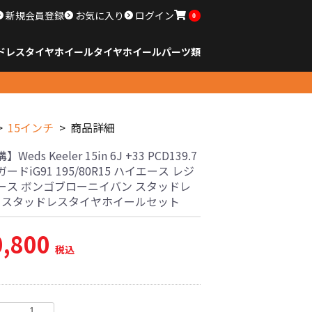
新規会員登録
お気に入り
ログイン
0
ドレスタイヤホイール
タイヤ
ホイール
パーツ類
のサイズ
ンチ以下
チ
チ
チ
チ
チ
チ
チ
チ
ンチ以上
すべてのサイズ
14インチ以下
15インチ
16インチ
17インチ
18インチ
19インチ
20インチ
21インチ
22インチ
23インチ以上
すべてのサイズ
14インチ以下
15インチ
16インチ
17インチ
18インチ
19インチ
20インチ
21インチ
22インチ
23インチ以上
すべてのパーツ
15インチ
商品詳細
Weds Keeler 15in 6J +33 PCD139.7
ードiG91 195/80R15 ハイエース レジ
ース ボンゴブローニイバン スタッドレ
古 スタッドレスタイヤホイールセット
0,800
税込