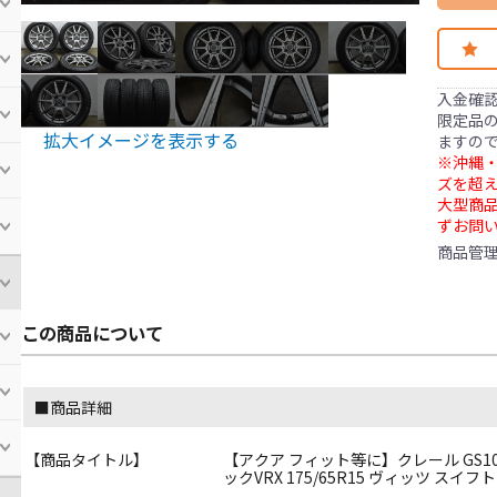
入金確
限定品の
拡大イメージを表示する
ますの
※沖縄・
ズを超え
大型商
ずお問
商品管
この商品について
■商品詳細
【商品タイトル】
【アクア フィット等に】クレール GS10 15
ックVRX 175/65R15 ヴィッツ スイフ