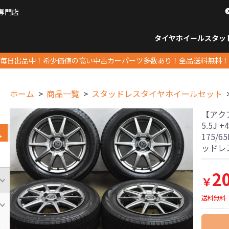
専門店
パーツ販売ナンバーワン
タイヤホイール
スタッ
すべてのサイズ
14インチ以下
15インチ
16インチ
17インチ
18インチ
19インチ
20インチ
21インチ
22インチ
23インチ以上
すべて
14イ
15イン
16イン
17イン
18イン
19イン
20イン
21イン
22イン
23イ
毎日出品中！希少価値の高い中古カーパーツ多数あり！全品送料無料！
ホーム
商品一覧
スタッドレスタイヤホイールセット
【アクア
5.5J 
175/
ッドレ
2
￥
送料無料