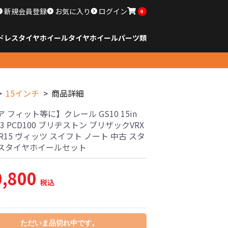
新規会員登録
お気に入り
ログイン
0
ドレスタイヤホイール
タイヤ
ホイール
パーツ類
のサイズ
ンチ以下
チ
チ
チ
チ
チ
チ
チ
チ
ンチ以上
すべてのサイズ
14インチ以下
15インチ
16インチ
17インチ
18インチ
19インチ
20インチ
21インチ
22インチ
23インチ以上
すべてのサイズ
14インチ以下
15インチ
16インチ
17インチ
18インチ
19インチ
20インチ
21インチ
22インチ
23インチ以上
すべてのパーツ
15インチ
商品詳細
 フィット等に】クレール GS10 15in
+43 PCD100 ブリヂストン ブリザックVRX
65R15 ヴィッツ スイフト ノート 中古 スタ
スタイヤホイールセット
0,800
税込
ただいま品切れ中です。