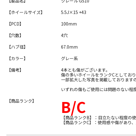
【製品名】
クレール GS10
【ホイールサイズ】
5.5J×15 +43
【PCD】
100mm
【穴数】
4穴
【ハブ径】
67.0mm
【カラー】
グレー系
【備考】
4本とも傷がございます。
傷の多いホイールをランクCとしてお
一部拡大した写真を掲載しております
いずれの傷もご使用には問題のない程
B/C
【商品ランク】
【商品ランクB】：目立たない程度の
【商品ランクC】：使用感や傷があり