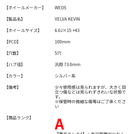
【ホイールメーカー】
WEDS
【製品名】
VELVA KEVIN
【ホイールサイズ】
6.0J×15 +43
【PCD】
100mm
【穴数】
5穴
【ハブ径】
汎用 73.0mm
【カラー】
シルバー系
【備考】
少々使用感は見られますが、大きく目
立つ傷などは見られずきれいな状態で
す。
※保管時の微細な傷等はご了承くださ
い
A
【商品ランク】