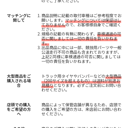
のでご了承ください。
マッチングに
商品説明に記載の取付車種はご参考程度でお
関して
願いします。
マッチングについては保証はし
ておりません
ので、お客様様自身でご確認く
ださい。
規格の記載の有無に関わらず、
車検通過の可
否に関しましては一切の責任を負いかねま
す。
出品商品に中には一部、競技用パーツや一般
公道走行不可の商品も含まれておりますが、
上記2.同様に車検通過の可否に関しましては
一切の責任を負いかねます。
大型商品をご
トラック用タイヤやバンパーなどの
大型商品
購入される場
（200サイズを超えるもの）は送料が別途お
合
見積り
となります。必ずご注文前にお問い合
わせください。
店頭での購入
商品によって保管店舗が異なるため、店頭で
をご希望の方
の購入をご希望の方は、来店前にお問い合わ
へ
せください。