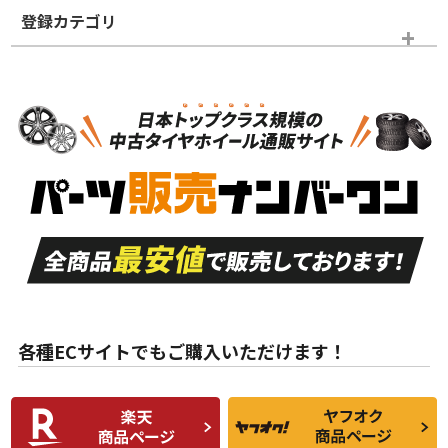
登録カテゴリ
ホイールランク
タイヤランク
スタッドレスタイヤホイールセット
N
N
スタッドレスタイヤホイールセット
15インチ
＞
新品・新品未使用品
新品・新品未使用品
新車外し品（新古
S
S
新車外し品（新古
品）、イボ・ライン
品）
付き
走行距離も少なく、
走行距離も少なく、
A
A
目立つ傷もほとんど
非常に状態の良い中
ない中古品
古品
目立たない程度の使
走行距離・偏磨耗は
B
B
用傷があるが、良質
少ない、劣化のほと
な中古品
んどない中古品
各種ECサイトでもご購入いただけます！
使用感や傷があり、
偏磨耗・劣化は感じ
C
C
比較的きれいな中古
られるが、使用に問
品
題のない中古品