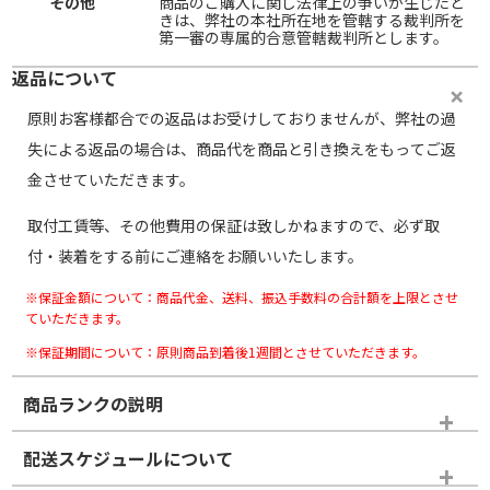
その他
商品のご購入に関し法律上の争いが生じたと
きは、弊社の本社所在地を管轄する裁判所を
第一審の専属的合意管轄裁判所とします。
返品について
原則お客様都合での返品はお受けしておりませんが、弊社の過
失による返品の場合は、商品代を商品と引き換えをもってご返
金させていただきます。
取付工賃等、その他費用の保証は致しかねますので、必ず取
付・装着をする前にご連絡をお願いいたします。
※保証金額について：商品代金、送料、振込手数料の合計額を上限とさせ
ていただきます。
※保証期間について：原則商品到着後1週間とさせていただきます。
商品ランクの説明
※商品ランクは出品者の主観により判断しておりますので、あら
配送スケジュールについて
かじめご了承ください。