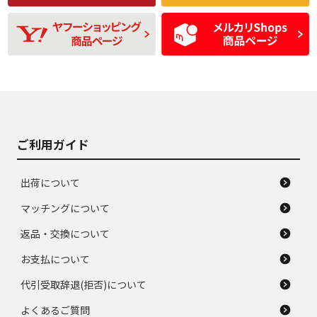
残り溝も少なく、偏
使用感や目立つ傷が
D
D
磨耗がみられ、短期
あり、一般的な中古
間使用できるくらい
品
の中古品
使用感や大きな傷が
即タイヤ交換レベル
J
J
あり、落ちない汚れ
のタイヤ。ジャンク
がある。ジャンク品
品
ご利用ガイド
出荷について
マッチングについて
返品・交換について
お支払について
代引受取辞退(拒否)について
よくあるご質問