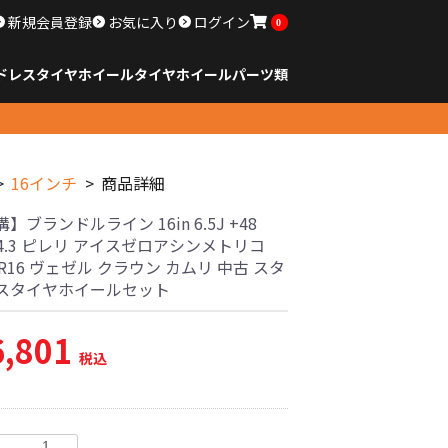
新規会員登録
お気に入り
ログイン
0
ドレスタイヤホイール
タイヤ
ホイール
パーツ類
のサイズ
ンチ以下
チ
チ
チ
チ
チ
チ
チ
チ
ンチ以上
すべてのサイズ
14インチ以下
15インチ
16インチ
17インチ
18インチ
19インチ
20インチ
21インチ
22インチ
23インチ以上
すべてのサイズ
14インチ以下
15インチ
16インチ
17インチ
18インチ
19インチ
20インチ
21インチ
22インチ
23インチ以上
すべてのパーツ
16インチ
商品詳細
】ブランドルライン 16in 6.5J +48
14.3 ピレリ アイスゼロアシンメトリコ
60R16 ヴェゼル クラウン カムリ 中古 スタ
スタイヤホイールセット
6,801
税込