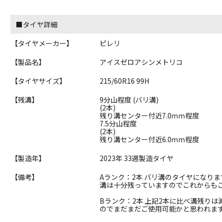
■タイヤ詳細
【タイヤメーカー】
ピレリ
【製品名】
アイスゼロアシンメトリコ
【タイヤサイズ】
215/60R16 99H
【残溝】
9分山程度 (バリ溝)
(2本)
残り溝センター付近7.0ｍｍ程度
7.5分山程度
(2本)
残り溝センター付近6.0ｍｍ程度
【製造年】
2023年 33週製造タイヤ
【備考】
Aランク：2本 バリ溝のタイヤになりま
溝は十分残っていますのでこれからも
Bランク：2本 上記2本に比べ溝残り
のでまだまだご使用可能かと思われま