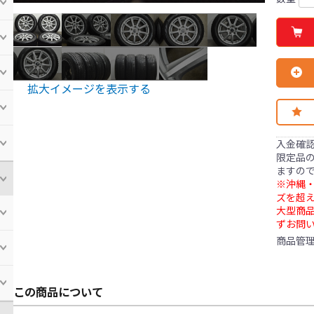
拡大イメージを表示する
入金確
限定品の
ますの
※沖縄・
ズを超え
大型商
ずお問
商品管
この商品について