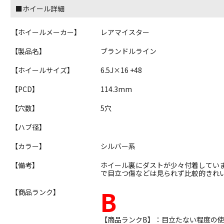
■ホイール詳細
【ホイールメーカー】
レアマイスター
【製品名】
ブランドルライン
【ホイールサイズ】
6.5J×16 +48
【PCD】
114.3mm
【穴数】
5穴
【ハブ径】
【カラー】
シルバー系
【備考】
ホイール裏にダストが少々付着してい
で目立つ傷などは見られず比較的きれ
B
【商品ランク】
【商品ランクB】：目立たない程度の