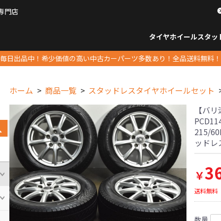
専門店
パーツ販売ナンバーワン
タイヤホイール
スタッ
すべてのサイズ
14インチ以下
15インチ
16インチ
17インチ
18インチ
19インチ
20インチ
21インチ
22インチ
23インチ以上
すべて
14イ
15イン
16イン
17イン
18イン
19イン
20イン
21イン
22イン
23イ
毎日出品中！希少価値の高い中古カーパーツ多数あり！全品送料無料！
ホーム
商品一覧
スタッドレスタイヤホイールセット
【バリ溝
PCD1
215/
ッドレ
3
￥
送料無料
数量