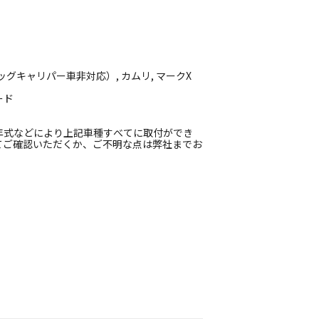
 ビッグキャリパー車非対応）, カムリ, マークX
ード
年式などにより上記車種すべてに取付ができ
てご確認いただくか、ご不明な点は弊社までお