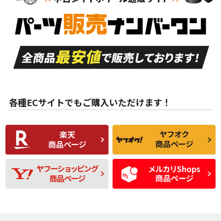
新車外し品（新古
S
S
新車外し品（新古
品）、イボ・ライン
品）
付き
走行距離も少なく、
走行距離も少なく、
A
A
目立つ傷もほとんど
非常に状態の良い中
ない中古品
古品
目立たない程度の使
走行距離・偏磨耗は
B
B
用傷があるが、良質
少ない、劣化のほと
な中古品
んどない中古品
各種ECサイトでもご購入いただけます！
使用感や傷があり、
偏磨耗・劣化は感じ
C
C
比較的きれいな中古
られるが、使用に問
品
題のない中古品
残り溝も少なく、偏
使用感や目立つ傷が
D
D
磨耗がみられ、短期
あり、一般的な中古
間使用できるくらい
品
の中古品
使用感や大きな傷が
即タイヤ交換レベル
J
J
あり、落ちない汚れ
のタイヤ。ジャンク
がある。ジャンク品
品