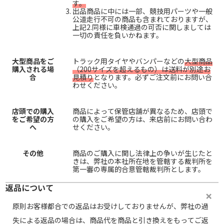
す。
出品商品に中には一部、競技用パーツや一般
公道走行不可の商品も含まれておりますが、
上記2.同様に車検通過の可否に関しましては
一切の責任を負いかねます。
大型商品をご
トラック用タイヤやバンパーなどの
大型商品
購入される場
（200サイズを超えるもの）は送料が別途お
合
見積り
となります。必ずご注文前にお問い合
わせください。
店頭での購入
商品によって保管店舗が異なるため、店頭で
をご希望の方
の購入をご希望の方は、来店前にお問い合わ
へ
せください。
その他
商品のご購入に関し法律上の争いが生じたと
きは、弊社の本社所在地を管轄する裁判所を
第一審の専属的合意管轄裁判所とします。
返品について
原則お客様都合での返品はお受けしておりませんが、弊社の過
失による返品の場合は、商品代を商品と引き換えをもってご返