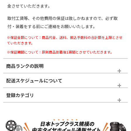
金させていただきます。
取付工賃等、その他費用の保証は致しかねますので、必ず取
付・装着をする前にご連絡をお願いいたします。
※保証金額について：商品代金、送料、振込手数料の合計額を上限とさせ
ていただきます。
※保証期間について：原則商品到着後1週間とさせていただきます。
商品ランクの説明
※商品ランクは出品者の主観により判断しておりますので、あら
配送スケジュールについて
かじめご了承ください。
登録カテゴリ
ホイールランク
タイヤランク
スタッドレスタイヤホイールセット
N
N
スタッドレスタイヤホイールセット
17インチ
＞
新品・新品未使用品
新品・新品未使用品