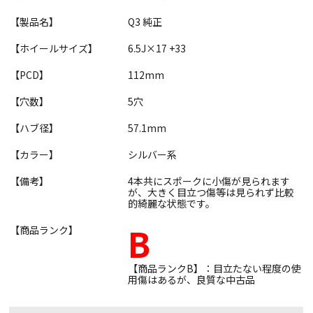
【製品名】
Q3 純正
【ホイールサイズ】
6.5J×17 +33
【PCD】
112mm
【穴数】
5穴
【ハブ径】
57.1mm
【カラー】
シルバー系
【備考】
4本共にスポークに小傷が見られます
が、大きく目立つ傷等は見られず比較
的綺麗な状態です。
B
【商品ランク】
【商品ランクB】：目立たない程度の使
用傷はあるが、良質な中古品