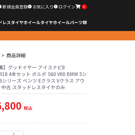
新規会員登録
お気に入り
ログイン
0
ドレスタイヤホイール
タイヤ
ホイール
パーツ類
のサイズ
ンチ以下
チ
チ
チ
チ
チ
チ
チ
チ
ンチ以上
すべてのサイズ
14インチ以下
15インチ
16インチ
17インチ
18インチ
19インチ
20インチ
21インチ
22インチ
23インチ以上
すべてのサイズ
14インチ以下
15インチ
16インチ
17インチ
18インチ
19インチ
20インチ
21インチ
22インチ
23インチ以上
すべてのパーツ
商品詳細
溝】グッドイヤー アイスナビ8
5R18 4本セット ボルボ S60 V60 BMW 5シ
6シリーズ ベンツ Eクラス Vクラス アウ
6 中古 スタッドレスタイヤのみ
6,800
税込