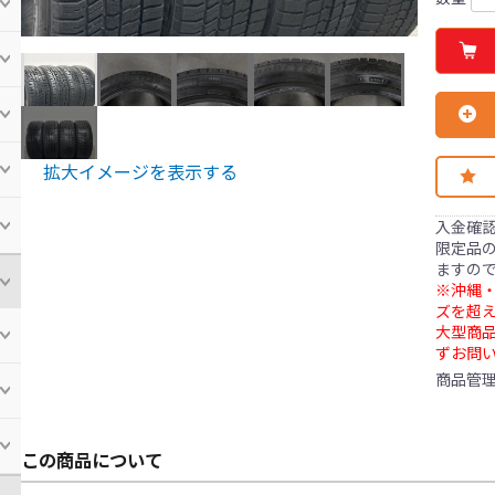
拡大イメージを表示する
入金確
限定品の
ますの
※沖縄・
ズを超え
大型商
ずお問
商品管
この商品について