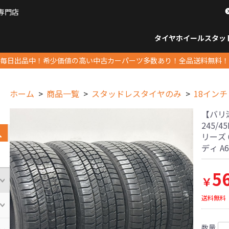
専門店
パーツ販売ナンバーワン
タイヤホイール
スタッ
すべてのサイズ
14インチ以下
15インチ
16インチ
17インチ
18インチ
19インチ
20インチ
21インチ
22インチ
23インチ以上
すべて
14イ
15イン
16イン
17イン
18イン
19イン
20イン
21イン
22イン
23イ
毎日出品中！希少価値の高い中古カーパーツ多数あり！全品送料無料！
ホーム
商品一覧
スタッドレスタイヤのみ
18インチ
【バリ
245/4
リーズ 
ディ A
5
￥
送料無料
数量