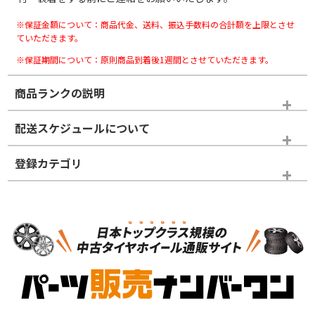
※保証金額について：商品代金、送料、振込手数料の合計額を上限とさせ
ていただきます。
※保証期間について：原則商品到着後1週間とさせていただきます。
商品ランクの説明
※商品ランクは出品者の主観により判断しておりますので、あら
配送スケジュールについて
かじめご了承ください。
登録カテゴリ
ホイールランク
タイヤランク
スタッドレスタイヤのみ
N
N
スタッドレスタイヤのみ
18インチ
＞
新品・新品未使用品
新品・新品未使用品
新車外し品（新古
S
S
新車外し品（新古
品）、イボ・ライン
品）
付き
走行距離も少なく、
走行距離も少なく、