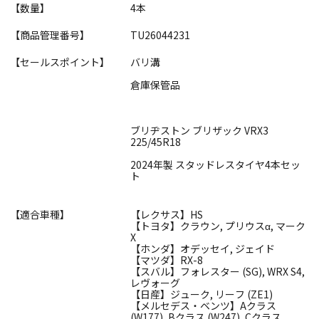
【数量】
4本
【商品管理番号】
TU26044231
【セールスポイント】
バリ溝
倉庫保管品
ブリヂストン ブリザック VRX3
225/45R18
2024年製 スタッドレスタイヤ4本セッ
ト
【適合車種】
【レクサス】HS
【トヨタ】クラウン, プリウスα, マーク
X
【ホンダ】オデッセイ, ジェイド
【マツダ】RX-8
【スバル】フォレスター (SG), WRX S4,
レヴォーグ
【日産】ジューク, リーフ (ZE1)
【メルセデス・ベンツ】Aクラス
(W177), Bクラス (W247), Cクラス