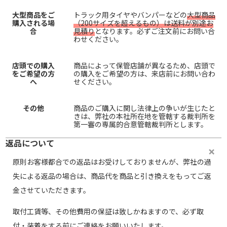
大型商品をご
トラック用タイヤやバンパーなどの
大型商品
購入される場
（200サイズを超えるもの）は送料が別途お
合
見積り
となります。必ずご注文前にお問い合
わせください。
店頭での購入
商品によって保管店舗が異なるため、店頭で
をご希望の方
の購入をご希望の方は、来店前にお問い合わ
へ
せください。
その他
商品のご購入に関し法律上の争いが生じたと
きは、弊社の本社所在地を管轄する裁判所を
第一審の専属的合意管轄裁判所とします。
返品について
原則お客様都合での返品はお受けしておりませんが、弊社の過
失による返品の場合は、商品代を商品と引き換えをもってご返
金させていただきます。
取付工賃等、その他費用の保証は致しかねますので、必ず取
付・装着をする前にご連絡をお願いいたします。