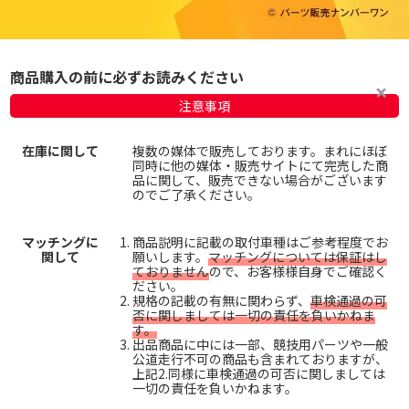
商品購入の前に必ずお読みください
注意事項
在庫に関して
複数の媒体で販売しております。まれにほぼ
同時に他の媒体・販売サイトにて完売した商
品に関して、販売できない場合がございます
のでご了承ください。
マッチングに
商品説明に記載の取付車種はご参考程度でお
関して
願いします。
マッチングについては保証はし
ておりません
ので、お客様様自身でご確認く
ださい。
規格の記載の有無に関わらず、
車検通過の可
否に関しましては一切の責任を負いかねま
す。
出品商品に中には一部、競技用パーツや一般
公道走行不可の商品も含まれておりますが、
上記2.同様に車検通過の可否に関しましては
一切の責任を負いかねます。