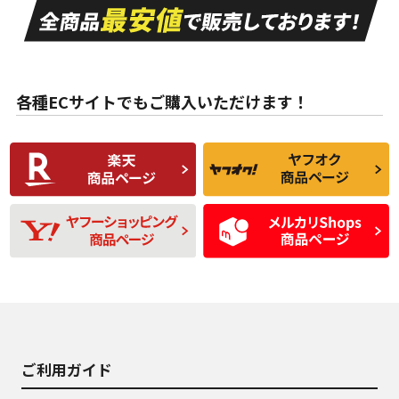
A
A
目立つ傷もほとんど
非常に状態の良い中
ない中古品
古品
目立たない程度の使
走行距離・偏磨耗は
B
B
用傷があるが、良質
少ない、劣化のほと
な中古品
んどない中古品
各種ECサイトでもご購入いただけます！
使用感や傷があり、
偏磨耗・劣化は感じ
C
C
比較的きれいな中古
られるが、使用に問
品
題のない中古品
残り溝も少なく、偏
使用感や目立つ傷が
D
D
磨耗がみられ、短期
あり、一般的な中古
間使用できるくらい
品
の中古品
使用感や大きな傷が
即タイヤ交換レベル
J
J
あり、落ちない汚れ
のタイヤ。ジャンク
がある。ジャンク品
品
ご利用ガイド