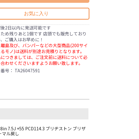
お気に入り
認後2日以内に発送可能です
ため残りあと1個です 店頭でも販売しており
で、ご購入はお早めに！
離島及び、バンパーなどの大型商品(200サイ
るモノ)は送料が別途お見積りとなります。
品につきましては、ご注文前に送料について必
い合わせくださいますようお願い致します。
理番号：
TA26047591
 7.5J +55 PCD114.3 ブリヂストン ブリザ
 ノーマル戻し