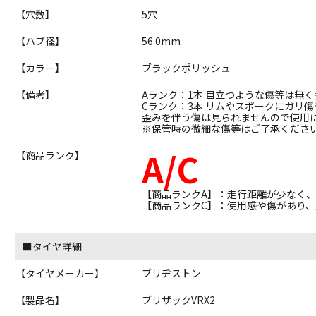
【穴数】
5穴
【ハブ径】
56.0mm
【カラー】
ブラックポリッシュ
【備考】
Aランク：1本 目立つような傷等は無
Cランク：3本 リムやスポークにガリ
歪みを伴う傷は見られませんので使用
※保管時の微細な傷等はご了承くださ
A/C
【商品ランク】
【商品ランクA】：走行距離が少なく
【商品ランクC】：使用感や傷があり
■タイヤ詳細
【タイヤメーカー】
ブリヂストン
【製品名】
ブリザックVRX2