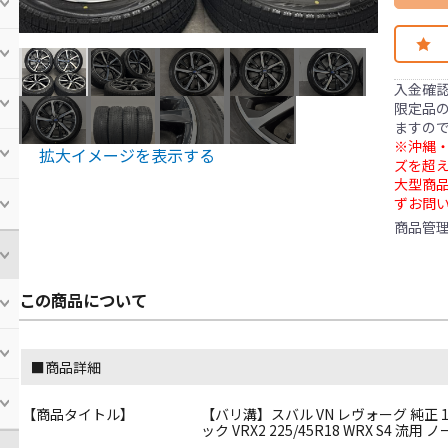
入金確
限定品の
ますの
※沖縄・
拡大イメージを表示する
ズを超え
大型商
ずお問
商品管
この商品について
■商品詳細
【商品タイトル】
【バリ溝】スバル VN レヴォーグ 純正 18in
ック VRX2 225/45R18 WRX S4 流用