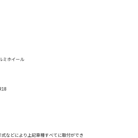
アルミホイール
R18
年式などにより上記車種すべてに取付ができ