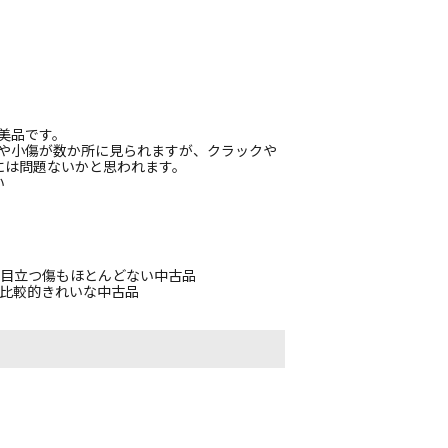
く美品です。
傷や小傷が数か所に見られますが、クラックや
には問題ないかと思われます。
い
、目立つ傷もほとんどない中古品
、比較的きれいな中古品