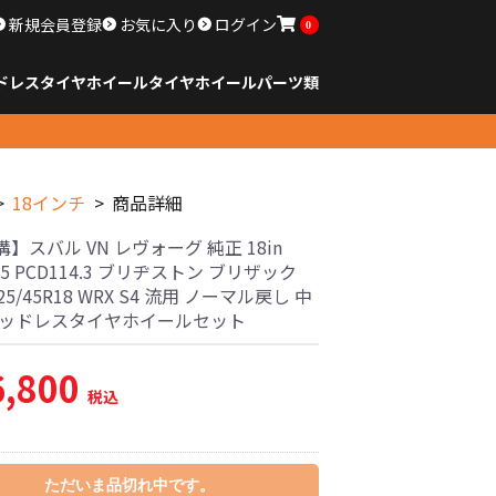
新規会員登録
お気に入り
ログイン
0
ドレスタイヤホイール
タイヤ
ホイール
パーツ類
のサイズ
ンチ以下
チ
チ
チ
チ
チ
チ
チ
チ
ンチ以上
すべてのサイズ
14インチ以下
15インチ
16インチ
17インチ
18インチ
19インチ
20インチ
21インチ
22インチ
23インチ以上
すべてのサイズ
14インチ以下
15インチ
16インチ
17インチ
18インチ
19インチ
20インチ
21インチ
22インチ
23インチ以上
すべてのパーツ
18インチ
商品詳細
】スバル VN レヴォーグ 純正 18in
+55 PCD114.3 ブリヂストン ブリザック
225/45R18 WRX S4 流用 ノーマル戻し 中
タッドレスタイヤホイールセット
6,800
税込
ただいま品切れ中です。