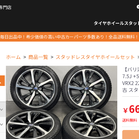
専門店
パーツ販売ナンバーワン
タイヤホイール
スタッ
すべてのサイズ
14インチ以下
15インチ
16インチ
17インチ
18インチ
19インチ
20インチ
21インチ
22インチ
23インチ以上
すべて
14イ
15イン
16イン
17イン
18イン
19イン
20イン
21イン
22イン
23イ
毎日出品中！希少価値の高い中古カーパーツ多数あり！全品送料無料！
ホーム
商品一覧
スタッドレスタイヤホイールセット
【バリ溝
7.5J 
VRX2 
古 ス
6
￥
送料無料