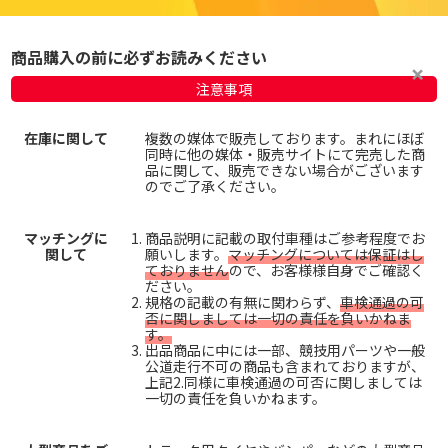
商品購入の前に必ずお読みください
注意事項
在庫に関して
複数の媒体で販売しております。まれにほぼ
同時に他の媒体・販売サイトにて完売した商
品に関して、販売できない場合がございます
のでご了承ください。
マッチングに
商品説明に記載の取付車種はご参考程度でお
関して
願いします。
マッチングについては保証はし
ておりません
ので、お客様様自身でご確認く
ださい。
規格の記載の有無に関わらず、
車検通過の可
否に関しましては一切の責任を負いかねま
す。
出品商品に中には一部、競技用パーツや一般
公道走行不可の商品も含まれておりますが、
上記2.同様に車検通過の可否に関しましては
一切の責任を負いかねます。