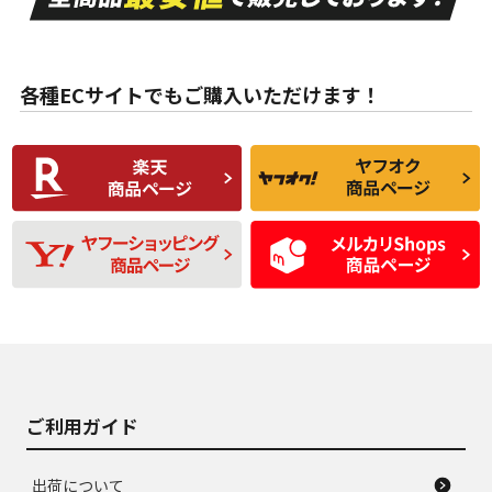
ない中古品
古品
目立たない程度の使
走行距離・偏磨耗は
B
B
用傷があるが、良質
少ない、劣化のほと
な中古品
んどない中古品
各種ECサイトでもご購入いただけます！
使用感や傷があり、
偏磨耗・劣化は感じ
C
C
比較的きれいな中古
られるが、使用に問
品
題のない中古品
残り溝も少なく、偏
使用感や目立つ傷が
D
D
磨耗がみられ、短期
あり、一般的な中古
間使用できるくらい
品
の中古品
使用感や大きな傷が
即タイヤ交換レベル
J
J
あり、落ちない汚れ
のタイヤ。ジャンク
がある。ジャンク品
品
ご利用ガイド
出荷について