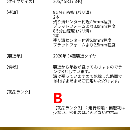
【タイヤサイズ】
205/45R17 84Q
【残溝】
9.5分山程度 (バリ溝)
2本
残り溝センター付近7.5ｍｍ程度
プラットフォームより3.0ｍｍ程度
8.5分山程度 (バリ溝)
2本
残り溝センター付近6.0ｍｍ程度
プラットフォームより2.5ｍｍ程度
【製造年】
2020年 34週製造タイヤ
【備考】
製造から年数が経っておりますのでラ
ンクBとしています。
溝は残っていますので乾燥した路面で
あればまだまだご使用いただけます。
B
【商品ランク】
【商品ランクB】：走行距離・偏磨耗は
少ない、劣化のほとんどない中古品