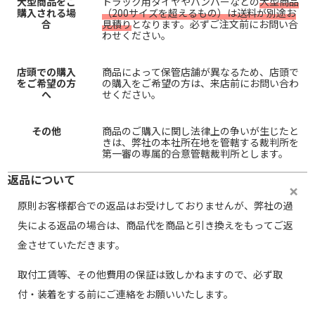
大型商品をご
トラック用タイヤやバンパーなどの
大型商品
購入される場
（200サイズを超えるもの）は送料が別途お
合
見積り
となります。必ずご注文前にお問い合
わせください。
店頭での購入
商品によって保管店舗が異なるため、店頭で
をご希望の方
の購入をご希望の方は、来店前にお問い合わ
へ
せください。
その他
商品のご購入に関し法律上の争いが生じたと
きは、弊社の本社所在地を管轄する裁判所を
第一審の専属的合意管轄裁判所とします。
返品について
原則お客様都合での返品はお受けしておりませんが、弊社の過
失による返品の場合は、商品代を商品と引き換えをもってご返
金させていただきます。
取付工賃等、その他費用の保証は致しかねますので、必ず取
付・装着をする前にご連絡をお願いいたします。