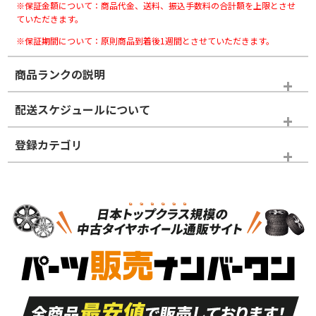
※保証金額について：商品代金、送料、振込手数料の合計額を上限とさせ
ていただきます。
※保証期間について：原則商品到着後1週間とさせていただきます。
商品ランクの説明
※商品ランクは出品者の主観により判断しておりますので、あら
配送スケジュールについて
かじめご了承ください。
登録カテゴリ
ホイールランク
タイヤランク
スタッドレスタイヤのみ
N
N
スタッドレスタイヤのみ
17インチ
＞
新品・新品未使用品
新品・新品未使用品
新車外し品（新古
S
S
新車外し品（新古
品）、イボ・ライン
品）
付き
走行距離も少なく、
走行距離も少なく、
A
A
目立つ傷もほとんど
非常に状態の良い中