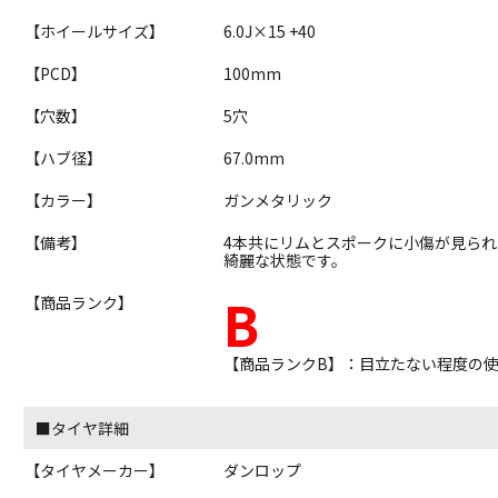
【ホイールサイズ】
6.0J×15 +40
【PCD】
100mm
【穴数】
5穴
【ハブ径】
67.0mm
【カラー】
ガンメタリック
【備考】
4本共にリムとスポークに小傷が見ら
綺麗な状態です。
B
【商品ランク】
【商品ランクB】：目立たない程度の
■タイヤ詳細
【タイヤメーカー】
ダンロップ