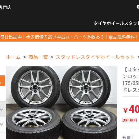
専門店
パーツ販売ナンバーワン
タイヤホイール
スタッ
すべてのサイズ
14インチ以下
15インチ
16インチ
17インチ
18インチ
19インチ
20インチ
21インチ
22インチ
23インチ以上
すべて
14イ
15イン
16イン
17イン
18イン
19イン
20イン
21イン
22イン
23イ
毎日出品中！希少価値の高い中古カーパーツ多数あり！全品送料無料！
ホーム
商品一覧
スタッドレスタイヤホイールセット
【スタッド
ンロッ
175/
ドレス
4
￥
送料無料
数量