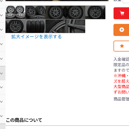
拡大イメージを表示する
入金確
限定品の
ますの
※沖縄・
ズを超え
大型商
ずお問
商品管
この商品について