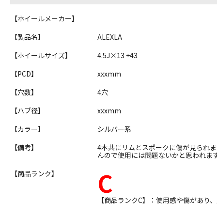
【ホイールメーカー】
【製品名】
ALEXLA
【ホイールサイズ】
4.5J×13 +43
【PCD】
xxxmm
【穴数】
4穴
【ハブ径】
xxxmm
【カラー】
シルバー系
【備考】
4本共にリムとスポークに傷が見られ
んので使用には問題ないかと思われま
C
【商品ランク】
【商品ランクC】：使用感や傷があり