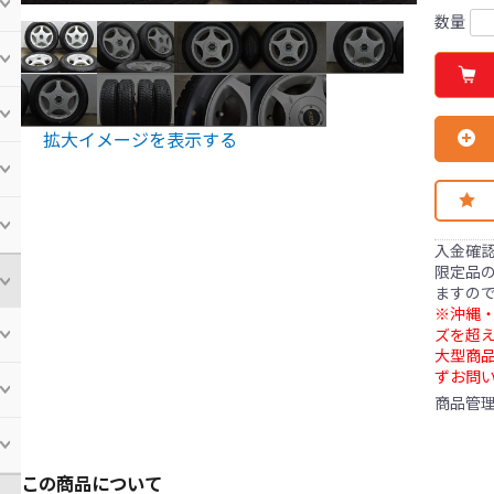
数量
拡大イメージを表示する
入金確
限定品の
ますの
※沖縄・
ズを超え
大型商
ずお問
商品管
この商品について