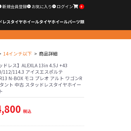
新規会員登録
お気に入り
ログイン
0
ドレスタイヤホイール
タイヤ
ホイール
パーツ類
のサイズ
ンチ以下
チ
チ
チ
チ
チ
チ
チ
チ
ンチ以上
すべてのサイズ
14インチ以下
15インチ
16インチ
17インチ
18インチ
19インチ
20インチ
21インチ
22インチ
23インチ以上
すべてのサイズ
14インチ以下
15インチ
16インチ
17インチ
18インチ
19インチ
20インチ
21インチ
22インチ
23インチ以上
すべてのパーツ
14インチ以下
商品詳細
レス】ALEXLA 13in 4.5J +43
0/112/114.3 アイスエスポルテ
0R13 N-BOX モコ プレオ アルト ワゴンR
 タント 中古 スタッドレスタイヤホイー
ト
4,800
税込