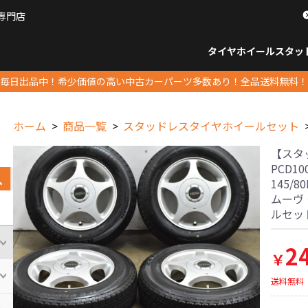
専門店
パーツ販売ナンバーワン
タイヤホイール
スタッ
すべてのサイズ
14インチ以下
15インチ
16インチ
17インチ
18インチ
19インチ
20インチ
21インチ
22インチ
23インチ以上
すべて
14イ
15イン
16イン
17イン
18イン
19イン
20イン
21イン
22イン
23イ
毎日出品中！希少価値の高い中古カーパーツ多数あり！全品送料無料！
ホーム
商品一覧
スタッドレスタイヤホイールセット
【スタッド
PCD10
145/8
ムーヴ
ルセッ
2
￥
送料無料