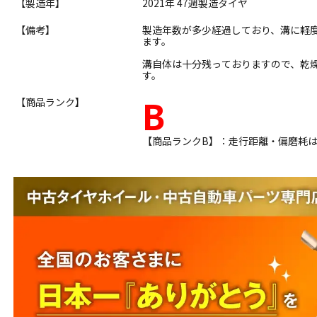
【製造年】
2021年 47週製造タイヤ
【備考】
製造年数が多少経過しており、溝に軽
ます。
溝自体は十分残っておりますので、乾
す。
B
【商品ランク】
【商品ランクB】：走行距離・偏磨耗