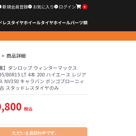
新規会員登録
お気に入り
ログイン
0
ドレスタイヤホイール
タイヤ
ホイール
パーツ類
のサイズ
ンチ以下
チ
チ
チ
チ
チ
チ
チ
チ
ンチ以上
すべてのサイズ
14インチ以下
15インチ
16インチ
17インチ
18インチ
19インチ
20インチ
21インチ
22インチ
23インチ以上
すべてのサイズ
14インチ以下
15インチ
16インチ
17インチ
18インチ
19インチ
20インチ
21インチ
22インチ
23インチ以上
すべてのパーツ
商品詳細
溝】ダンロップ ウィンターマックス
195/80R15 LT 4本 200 ハイエース レジア
 NV350 キャラバン ボンゴブローニィ
中古 スタッドレスタイヤのみ
0,800
税込
ただいま品切れ中です。