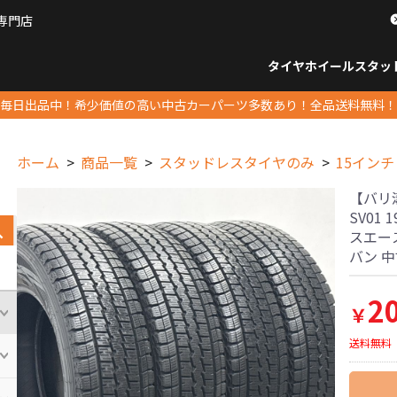
専門店
パーツ販売ナンバーワン
タイヤホイール
スタッ
すべてのサイズ
14インチ以下
15インチ
16インチ
17インチ
18インチ
19インチ
20インチ
21インチ
22インチ
23インチ以上
すべて
14イ
15イン
16イン
17イン
18イン
19イン
20イン
21イン
22イン
23イ
毎日出品中！希少価値の高い中古カーパーツ多数あり！全品送料無料！
ホーム
商品一覧
スタッドレスタイヤのみ
15インチ
【バリ
SV01 
スエース
バン 
2
￥
送料無料