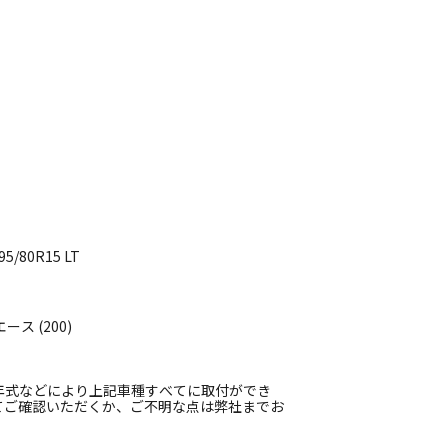
/80R15 LT
ース (200)
年式などにより上記車種すべてに取付ができ
てご確認いただくか、ご不明な点は弊社までお