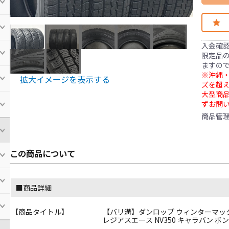
入金確
限定品の
ますの
※沖縄・
拡大イメージを表示する
ズを超え
大型商
ずお問
商品管
この商品について
■商品詳細
【商品タイトル】
【バリ溝】ダンロップ ウィンターマックス SV0
レジアスエース NV350 キャラバン 