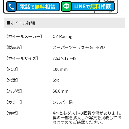
■ホイール詳細
【ホイールメーカー】
OZ Racing
【製品名】
スーパーツーリズモ GT-EVO
【ホイールサイズ】
7.5J×17 +48
【PCD】
100mm
【穴数】
5穴
【ハブ径】
56.0mm
【カラー】
シルバー系
【備考】
4本ともダストの固着や傷があります。
傷の一部を拡大した写真を掲載してお
りますのでご確認ください。