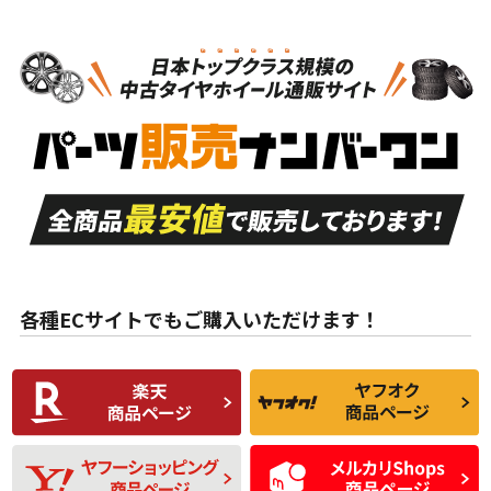
N
N
タイヤホイールセット
17インチ
＞
新品・新品未使用品
新品・新品未使用品
新車外し品（新古
S
S
新車外し品（新古
品）、イボ・ライン
品）
付き
走行距離も少なく、
走行距離も少なく、
A
A
目立つ傷もほとんど
非常に状態の良い中
ない中古品
古品
目立たない程度の使
走行距離・偏磨耗は
B
B
用傷があるが、良質
少ない、劣化のほと
な中古品
んどない中古品
各種ECサイトでもご購入いただけます！
使用感や傷があり、
偏磨耗・劣化は感じ
C
C
比較的きれいな中古
られるが、使用に問
品
題のない中古品
残り溝も少なく、偏
使用感や目立つ傷が
D
D
磨耗がみられ、短期
あり、一般的な中古
間使用できるくらい
品