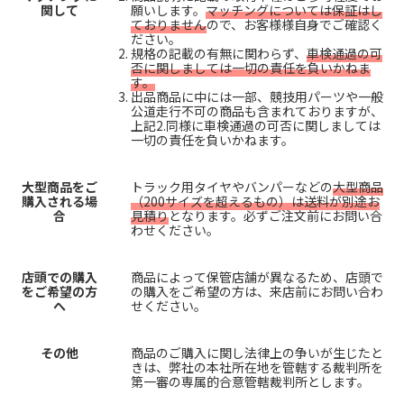
関して
願いします。
マッチングについては保証はし
ておりません
ので、お客様様自身でご確認く
ださい。
規格の記載の有無に関わらず、
車検通過の可
否に関しましては一切の責任を負いかねま
す。
出品商品に中には一部、競技用パーツや一般
公道走行不可の商品も含まれておりますが、
上記2.同様に車検通過の可否に関しましては
一切の責任を負いかねます。
大型商品をご
トラック用タイヤやバンパーなどの
大型商品
購入される場
（200サイズを超えるもの）は送料が別途お
合
見積り
となります。必ずご注文前にお問い合
わせください。
店頭での購入
商品によって保管店舗が異なるため、店頭で
をご希望の方
の購入をご希望の方は、来店前にお問い合わ
へ
せください。
その他
商品のご購入に関し法律上の争いが生じたと
きは、弊社の本社所在地を管轄する裁判所を
第一審の専属的合意管轄裁判所とします。