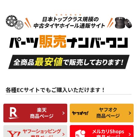
N
N
タイヤホイールセット
16インチ
＞
新品・新品未使用品
新品・新品未使用品
新車外し品（新古
S
S
新車外し品（新古
品）、イボ・ライン
品）
付き
走行距離も少なく、
走行距離も少なく、
A
A
目立つ傷もほとんど
非常に状態の良い中
ない中古品
古品
目立たない程度の使
走行距離・偏磨耗は
B
B
用傷があるが、良質
少ない、劣化のほと
な中古品
んどない中古品
各種ECサイトでもご購入いただけます！
使用感や傷があり、
偏磨耗・劣化は感じ
C
C
比較的きれいな中古
られるが、使用に問
品
題のない中古品
残り溝も少なく、偏
使用感や目立つ傷が
D
D
磨耗がみられ、短期
あり、一般的な中古
間使用できるくらい
品