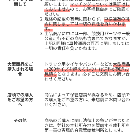
関して
願いします。
マッチングについては保証はし
ておりません
ので、お客様様自身でご確認く
ださい。
規格の記載の有無に関わらず、
車検通過の可
否に関しましては一切の責任を負いかねま
す。
出品商品に中には一部、競技用パーツや一般
公道走行不可の商品も含まれておりますが、
上記2.同様に車検通過の可否に関しましては
一切の責任を負いかねます。
大型商品をご
トラック用タイヤやバンパーなどの
大型商品
購入される場
（200サイズを超えるもの）は送料が別途お
合
見積り
となります。必ずご注文前にお問い合
わせください。
店頭での購入
商品によって保管店舗が異なるため、店頭で
をご希望の方
の購入をご希望の方は、来店前にお問い合わ
へ
せください。
その他
商品のご購入に関し法律上の争いが生じたと
きは、弊社の本社所在地を管轄する裁判所を
第一審の専属的合意管轄裁判所とします。