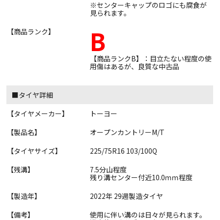
※センターキャップのロゴにも腐食が
見られます。
B
【商品ランク】
【商品ランクB】：目立たない程度の使
用傷はあるが、良質な中古品
■タイヤ詳細
【タイヤメーカー】
トーヨー
【製品名】
オープンカントリーM/T
【タイヤサイズ】
225/75R16 103/100Q
【残溝】
7.5分山程度
残り溝センター付近10.0ｍｍ程度
【製造年】
2022年 29週製造タイヤ
【備考】
使用に伴い溝のは日々が見られます。