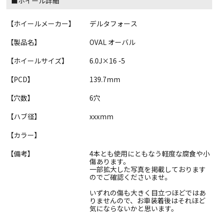
■ホイール詳細
【ホイールメーカー】
デルタフォース
【製品名】
OVAL オーバル
【ホイールサイズ】
6.0J×16 -5
【PCD】
139.7mm
【穴数】
6穴
【ハブ径】
xxxmm
【カラー】
【備考】
4本とも使用にともなう軽度な腐食や小
傷あります。
一部拡大した写真を掲載しております
のでご確認くださいませ。
いずれの傷も大きく目立つほどではあ
りませんので、お車装着後はそれほど
気にならないかと思います。