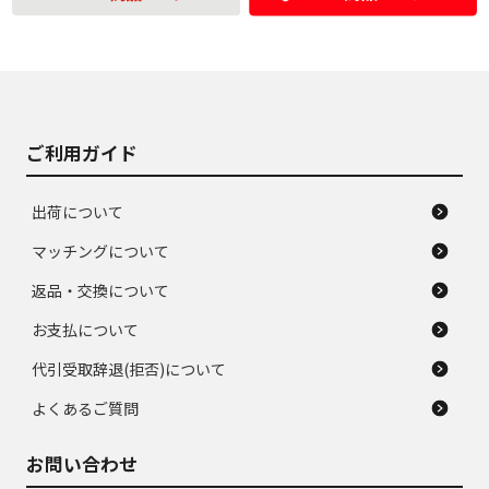
の中古品
使用感や大きな傷が
即タイヤ交換レベル
J
J
あり、落ちない汚れ
のタイヤ。ジャンク
がある。ジャンク品
品
ご利用ガイド
出荷について
マッチングについて
返品・交換について
お支払について
代引受取辞退(拒否)について
よくあるご質問
お問い合わせ