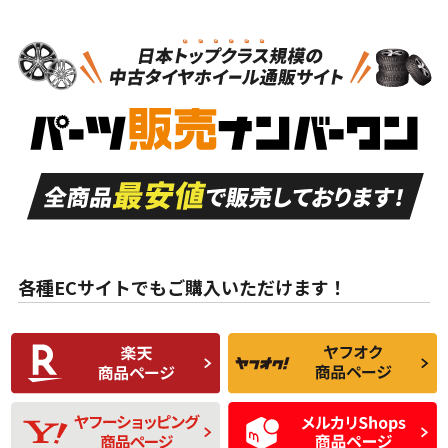
N
N
スタッドレスタイヤホイールセット
19インチ
＞
新品・新品未使用品
新品・新品未使用品
新車外し品（新古
S
S
新車外し品（新古
品）、イボ・ライン
品）
付き
走行距離も少なく、
走行距離も少なく、
A
A
目立つ傷もほとんど
非常に状態の良い中
ない中古品
古品
目立たない程度の使
走行距離・偏磨耗は
B
B
用傷があるが、良質
少ない、劣化のほと
な中古品
んどない中古品
各種ECサイトでもご購入いただけます！
使用感や傷があり、
偏磨耗・劣化は感じ
C
C
比較的きれいな中古
られるが、使用に問
品
題のない中古品
残り溝も少なく、偏
使用感や目立つ傷が
D
D
磨耗がみられ、短期
あり、一般的な中古
間使用できるくらい
品