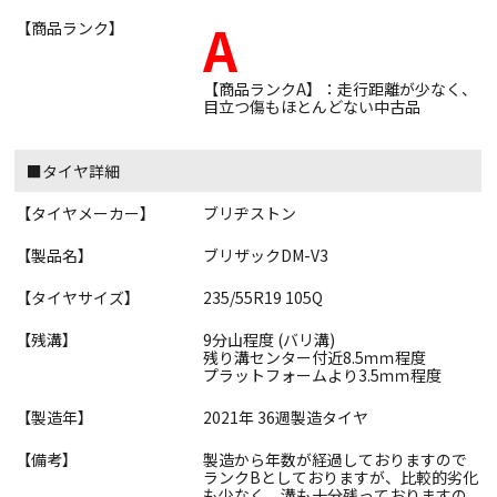
A
【商品ランク】
【商品ランクA】：走行距離が少なく、
目立つ傷もほとんどない中古品
■タイヤ詳細
【タイヤメーカー】
ブリヂストン
【製品名】
ブリザックDM-V3
【タイヤサイズ】
235/55R19 105Q
【残溝】
9分山程度 (バリ溝)
残り溝センター付近8.5ｍｍ程度
プラットフォームより3.5ｍｍ程度
【製造年】
2021年 36週製造タイヤ
【備考】
製造から年数が経過しておりますので
ランクBとしておりますが、比較的劣化
も少なく、溝も十分残っておりますの