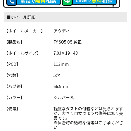
■ホイール詳細
【ホイールメーカー】
アウディ
【製品名】
FY SQ5 Q5 純正
【ホイールサイズ】
7.0J×19 +43
【PCD】
112mm
【穴数】
5穴
【ハブ径】
66.5mm
【カラー】
シルバー系
【備考】
軽度なダストの付着などは見られます
が、大きく目立つような傷等は無く美
品です。
※保管時の微細な傷等はご了承くださ
い