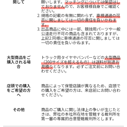
関して
願いします。
マッチングについては保証はし
ておりません
ので、お客様様自身でご確認く
ださい。
規格の記載の有無に関わらず、
車検通過の可
否に関しましては一切の責任を負いかねま
す。
出品商品に中には一部、競技用パーツや一般
公道走行不可の商品も含まれておりますが、
上記2.同様に車検通過の可否に関しましては
一切の責任を負いかねます。
大型商品をご
トラック用タイヤやバンパーなどの
大型商品
購入される場
（200サイズを超えるもの）は送料が別途お
合
見積り
となります。必ずご注文前にお問い合
わせください。
店頭での購入
商品によって保管店舗が異なるため、店頭で
をご希望の方
の購入をご希望の方は、来店前にお問い合わ
へ
せください。
その他
商品のご購入に関し法律上の争いが生じたと
きは、弊社の本社所在地を管轄する裁判所を
第一審の専属的合意管轄裁判所とします。