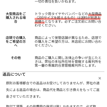
一切の責任を負いかねます。
大型商品をご
トラック用タイヤやバンパーなどの
大型商品
購入される場
（200サイズを超えるもの）は送料が別途お
合
見積り
となります。必ずご注文前にお問い合
わせください。
店頭での購入
商品によって保管店舗が異なるため、店頭で
をご希望の方
の購入をご希望の方は、来店前にお問い合わ
へ
せください。
その他
商品のご購入に関し法律上の争いが生じたと
きは、弊社の本社所在地を管轄する裁判所を
第一審の専属的合意管轄裁判所とします。
返品について
原則お客様都合での返品はお受けしておりませんが、弊社の過
失による返品の場合は、商品代を商品と引き換えをもってご返
金させていただきます。
取付工賃等、その他費用の保証は致しかねますので、必ず取