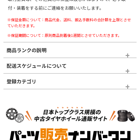
付・装着をする前にご連絡をお願いいたします。
※保証金額について：商品代金、送料、振込手数料の合計額を上限とさせ
ていただきます。
※保証期間について：原則商品到着後1週間とさせていただきます。
商品ランクの説明
※商品ランクは出品者の主観により判断しておりますので、あら
配送スケジュールについて
かじめご了承ください。
登録カテゴリ
ホイールランク
タイヤランク
スタッドレスタイヤホイールセット
N
N
スタッドレスタイヤホイールセット
15インチ
＞
新品・新品未使用品
新品・新品未使用品
新車外し品（新古
S
S
新車外し品（新古
品）、イボ・ライン
品）
付き