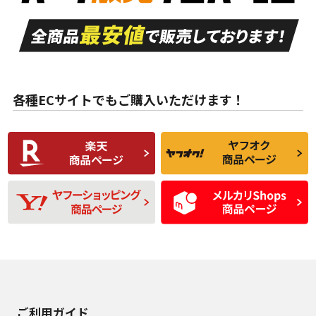
走行距離も少なく、
走行距離も少なく、
A
A
目立つ傷もほとんど
非常に状態の良い中
ない中古品
古品
目立たない程度の使
走行距離・偏磨耗は
B
B
用傷があるが、良質
少ない、劣化のほと
な中古品
んどない中古品
各種ECサイトでもご購入いただけます！
使用感や傷があり、
偏磨耗・劣化は感じ
C
C
比較的きれいな中古
られるが、使用に問
品
題のない中古品
残り溝も少なく、偏
使用感や目立つ傷が
D
D
磨耗がみられ、短期
あり、一般的な中古
間使用できるくらい
品
の中古品
使用感や大きな傷が
即タイヤ交換レベル
J
J
あり、落ちない汚れ
のタイヤ。ジャンク
がある。ジャンク品
品
ご利用ガイド