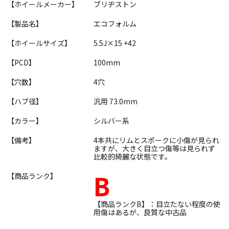
【ホイールメーカー】
ブリヂストン
【製品名】
エコフォルム
【ホイールサイズ】
5.5J×15 +42
【PCD】
100mm
【穴数】
4穴
【ハブ径】
汎用 73.0mm
【カラー】
シルバー系
【備考】
4本共にリムとスポークに小傷が見られ
ますが、大きく目立つ傷等は見られず
比較的綺麗な状態です。
B
【商品ランク】
【商品ランクB】：目立たない程度の使
用傷はあるが、良質な中古品