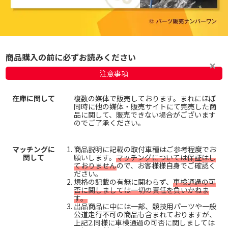
商品購入の前に必ずお読みください
注意事項
在庫に関して
複数の媒体で販売しております。まれにほぼ
同時に他の媒体・販売サイトにて完売した商
品に関して、販売できない場合がございます
のでご了承ください。
マッチングに
商品説明に記載の取付車種はご参考程度でお
関して
願いします。
マッチングについては保証はし
ておりません
ので、お客様様自身でご確認く
ださい。
規格の記載の有無に関わらず、
車検通過の可
否に関しましては一切の責任を負いかねま
す。
出品商品に中には一部、競技用パーツや一般
公道走行不可の商品も含まれておりますが、
上記2.同様に車検通過の可否に関しましては