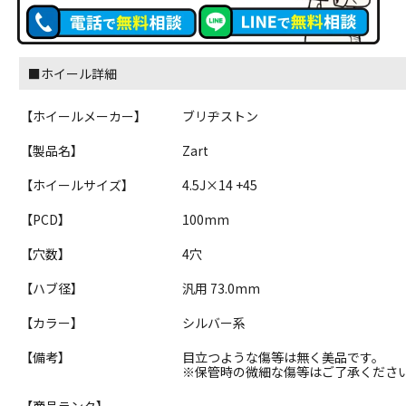
■ホイール詳細
【ホイールメーカー】
ブリヂストン
【製品名】
Zart
【ホイールサイズ】
4.5J×14 +45
【PCD】
100mm
【穴数】
4穴
【ハブ径】
汎用 73.0mm
【カラー】
シルバー系
【備考】
目立つような傷等は無く美品です。
※保管時の微細な傷等はご了承くださ
【商品ランク】