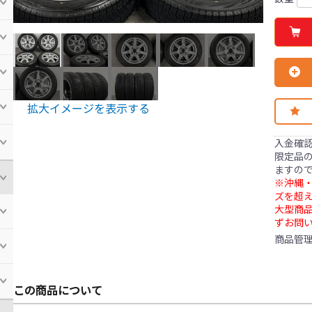
拡大イメージを表示する
入金確
限定品の
ますの
※沖縄・
ズを超え
大型商
ずお問
商品管
この商品について