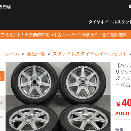
専門店
パーツ販売ナンバーワン
タイヤホイール
スタッ
すべてのサイズ
14インチ以下
15インチ
16インチ
17インチ
18インチ
19インチ
20インチ
21インチ
22インチ
23インチ以上
すべて
14イ
15イン
16イン
17イン
18イン
19イン
20イン
21イン
22イン
23イ
毎日出品中！希少価値の高い中古カーパーツ多数あり！全品送料無料！
ホーム
商品一覧
スタッドレスタイヤホイールセット
【バリ溝 
リザックV
ズ アル
ト 中
4
￥
送料無料
数量