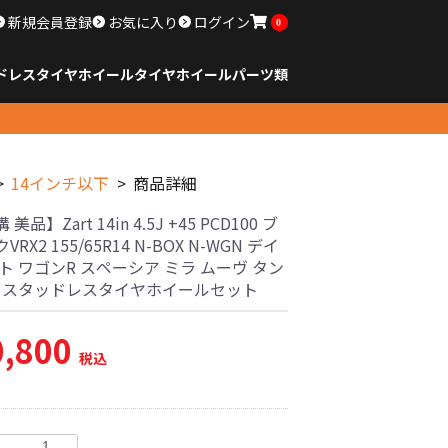
新規会員登録
お気に入り
ログイン
0
ドレスタイヤホイール
タイヤ
ホイール
パーツ類
のサイズ
ンチ以下
チ
チ
チ
チ
チ
チ
チ
チ
ンチ以上
すべてのサイズ
14インチ以下
15インチ
16インチ
17インチ
18インチ
19インチ
20インチ
21インチ
22インチ
23インチ以上
すべてのサイズ
14インチ以下
15インチ
16インチ
17インチ
18インチ
19インチ
20インチ
21インチ
22インチ
23インチ以上
すべてのパーツ
14インチ以下
商品詳細
美品】Zart 14in 4.5J +45 PCD100 ブ
RX2 155/65R14 N-BOX N-WGN デイ
ト ワゴンR スペーシア ミラ ムーヴ タン
古 スタッドレスタイヤホイールセット
0,800
税込