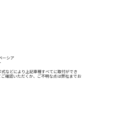
スペーシア
ト
年式などにより上記車種すべてに取付ができ
てご確認いただくか、ご不明な点は弊社までお