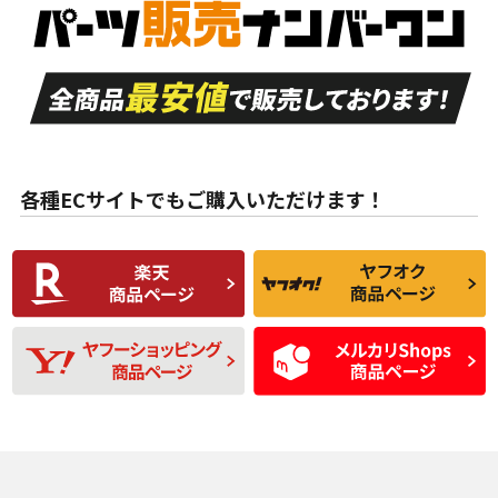
品）
付き
走行距離も少なく、
走行距離も少なく、
A
A
目立つ傷もほとんど
非常に状態の良い中
ない中古品
古品
目立たない程度の使
走行距離・偏磨耗は
B
B
用傷があるが、良質
少ない、劣化のほと
な中古品
んどない中古品
各種ECサイトでもご購入いただけます！
使用感や傷があり、
偏磨耗・劣化は感じ
C
C
比較的きれいな中古
られるが、使用に問
品
題のない中古品
残り溝も少なく、偏
使用感や目立つ傷が
D
D
磨耗がみられ、短期
あり、一般的な中古
間使用できるくらい
品
の中古品
使用感や大きな傷が
即タイヤ交換レベル
J
J
あり、落ちない汚れ
のタイヤ。ジャンク
がある。ジャンク品
品