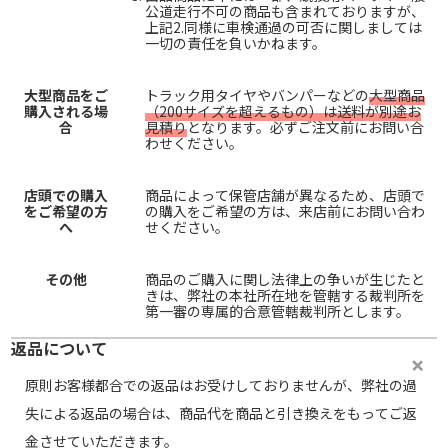
公道走行不可の商品も含まれておりますが、
上記2.同様に車検通過の可否に関しましては
一切の責任を負いかねます。
大型商品をご
トラック用タイヤやバンパーなどの
大型商品
購入される場
（200サイズを超えるもの）は送料が別途お
合
見積り
となります。必ずご注文前にお問い合
わせください。
店頭での購入
商品によって保管店舗が異なるため、店頭で
をご希望の方
の購入をご希望の方は、来店前にお問い合わ
へ
せください。
その他
商品のご購入に関し法律上の争いが生じたと
きは、弊社の本社所在地を管轄する裁判所を
第一審の専属的合意管轄裁判所とします。
返品について
原則お客様都合での返品はお受けしておりませんが、弊社の過
失による返品の場合は、商品代を商品と引き換えをもってご返
金させていただきます。