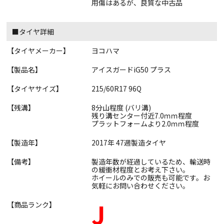
用傷はあるが、良質な中古品
■タイヤ詳細
【タイヤメーカー】
ヨコハマ
【製品名】
アイスガードiG50 プラス
【タイヤサイズ】
215/60R17 96Q
【残溝】
8分山程度 (バリ溝)
残り溝センター付近7.0ｍｍ程度
プラットフォームより2.0ｍｍ程度
【製造年】
2017年 47週製造タイヤ
【備考】
製造年数が経過しているため、輸送時
の緩衝材程度とお考え下さい。
ホイールのみでの販売も可能です。お
気軽にお問い合わせください。
J
【商品ランク】