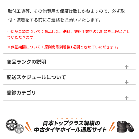
取付工賃等、その他費用の保証は致しかねますので、必ず取
付・装着をする前にご連絡をお願いいたします。
※保証金額について：商品代金、送料、振込手数料の合計額を上限とさせ
ていただきます。
※保証期間について：原則商品到着後1週間とさせていただきます。
商品ランクの説明
※商品ランクは出品者の主観により判断しておりますので、あら
配送スケジュールについて
かじめご了承ください。
登録カテゴリ
ホイールランク
タイヤランク
スタッドレスタイヤホイールセット
N
N
スタッドレスタイヤホイールセット
17インチ
＞
新品・新品未使用品
新品・新品未使用品
新車外し品（新古
S
S
新車外し品（新古
品）、イボ・ライン