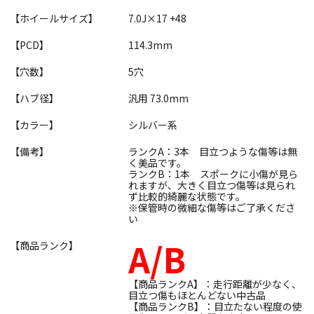
【ホイールサイズ】
7.0J×17 +48
【PCD】
114.3mm
【穴数】
5穴
【ハブ径】
汎用 73.0mm
【カラー】
シルバー系
【備考】
ランクA：3本 目立つような傷等は無
く美品です。
ランクB：1本 スポークに小傷が見ら
れますが、大きく目立つ傷等は見られ
ず比較的綺麗な状態です。
※保管時の微細な傷等はご了承くださ
い
A/B
【商品ランク】
【商品ランクA】：走行距離が少なく、
目立つ傷もほとんどない中古品
【商品ランクB】：目立たない程度の使