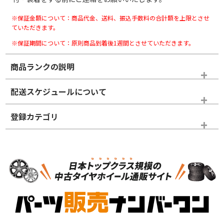
※保証金額について：商品代金、送料、振込手数料の合計額を上限とさせ
ていただきます。
※保証期間について：原則商品到着後1週間とさせていただきます。
商品ランクの説明
※商品ランクは出品者の主観により判断しておりますので、あら
配送スケジュールについて
かじめご了承ください。
登録カテゴリ
ホイールランク
タイヤランク
ホイールのみ
N
N
ホイールのみ
15インチ
＞
新品・新品未使用品
新品・新品未使用品
新車外し品（新古
S
S
新車外し品（新古
品）、イボ・ライン
品）
付き
走行距離も少なく、
走行距離も少なく、