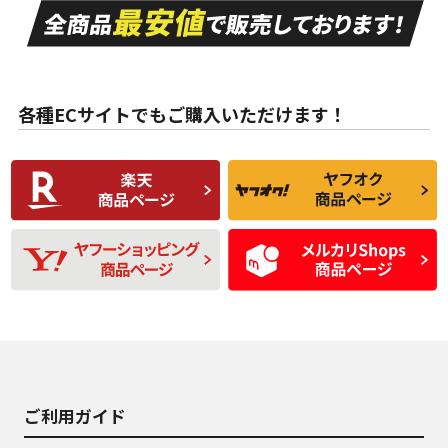
A
A
目立つ傷もほとんど
非常に状態の良い中
ない中古品
古品
目立たない程度の使
走行距離・偏磨耗は
B
B
用傷があるが、良質
少ない、劣化のほと
な中古品
んどない中古品
各種ECサイトでもご購入いただけます！
使用感や傷があり、
偏磨耗・劣化は感じ
C
C
比較的きれいな中古
られるが、使用に問
品
題のない中古品
残り溝も少なく、偏
使用感や目立つ傷が
D
D
磨耗がみられ、短期
あり、一般的な中古
間使用できるくらい
品
の中古品
使用感や大きな傷が
即タイヤ交換レベル
J
J
あり、落ちない汚れ
のタイヤ。ジャンク
がある。ジャンク品
品
ご利用ガイド