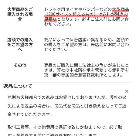
大型商品をご
トラック用タイヤやバンパーなどの
大型商品
購入される場
（200サイズを超えるもの）は送料が別途お
合
見積り
となります。必ずご注文前にお問い合
わせください。
店頭での購入
商品によって保管店舗が異なるため、店頭で
をご希望の方
の購入をご希望の方は、来店前にお問い合わ
へ
せください。
その他
商品のご購入に関し法律上の争いが生じたと
きは、弊社の本社所在地を管轄する裁判所を
第一審の専属的合意管轄裁判所とします。
返品について
原則お客様都合での返品はお受けしておりませんが、弊社の過
失による返品の場合は、商品代を商品と引き換えをもってご返
金させていただきます。
取付工賃等、その他費用の保証は致しかねますので、必ず取
付・装着をする前にご連絡をお願いいたします。