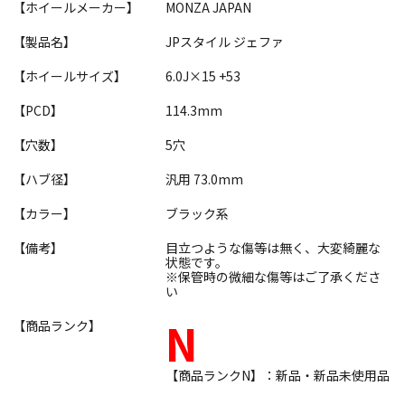
【ホイールメーカー】
MONZA JAPAN
【製品名】
JPスタイル ジェファ
【ホイールサイズ】
6.0J×15 +53
【PCD】
114.3mm
【穴数】
5穴
【ハブ径】
汎用 73.0mm
【カラー】
ブラック系
【備考】
目立つような傷等は無く、大変綺麗な
状態です。
※保管時の微細な傷等はご了承くださ
い
N
【商品ランク】
【商品ランクN】：新品・新品未使用品