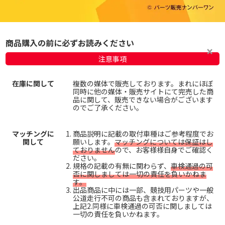
商品購入の前に必ずお読みください
注意事項
在庫に関して
複数の媒体で販売しております。まれにほぼ
同時に他の媒体・販売サイトにて完売した商
品に関して、販売できない場合がございます
のでご了承ください。
マッチングに
商品説明に記載の取付車種はご参考程度でお
関して
願いします。
マッチングについては保証はし
ておりません
ので、お客様様自身でご確認く
ださい。
規格の記載の有無に関わらず、
車検通過の可
否に関しましては一切の責任を負いかねま
す。
出品商品に中には一部、競技用パーツや一般
公道走行不可の商品も含まれておりますが、
上記2.同様に車検通過の可否に関しましては
一切の責任を負いかねます。