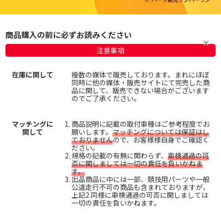
商品購入の前に必ずお読みください
注意事項
在庫に関して
複数の媒体で販売しております。まれにほぼ
同時に他の媒体・販売サイトにて完売した商
品に関して、販売できない場合がございます
のでご了承ください。
マッチングに
商品説明に記載の取付車種はご参考程度でお
関して
願いします。
マッチングについては保証はし
ておりません
ので、お客様様自身でご確認く
ださい。
規格の記載の有無に関わらず、
車検通過の可
否に関しましては一切の責任を負いかねま
す。
出品商品に中には一部、競技用パーツや一般
公道走行不可の商品も含まれておりますが、
上記2.同様に車検通過の可否に関しましては
一切の責任を負いかねます。