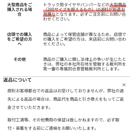
大型商品をご
トラック用タイヤやバンパーなどの
大型商品
購入される場
（200サイズを超えるもの）は送料が別途お
合
見積り
となります。必ずご注文前にお問い合
わせください。
店頭での購入
商品によって保管店舗が異なるため、店頭で
をご希望の方
の購入をご希望の方は、来店前にお問い合わ
へ
せください。
その他
商品のご購入に関し法律上の争いが生じたと
きは、弊社の本社所在地を管轄する裁判所を
第一審の専属的合意管轄裁判所とします。
返品について
原則お客様都合での返品はお受けしておりませんが、弊社の過
失による返品の場合は、商品代を商品と引き換えをもってご返
金させていただきます。
取付工賃等、その他費用の保証は致しかねますので、必ず取
付・装着をする前にご連絡をお願いいたします。