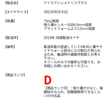
【製品名】
アイスアシンメトリコプラス
【タイヤサイズ】
205/55R16 91Q
【残溝】
7分山程度
残り溝センター付近6.0ｍｍ程度
プラットフォームより2.5ｍｍ程度
【製造年】
2019年 38週製造タイヤ
【備考】
製造年数が経過していて4本共に溝やサ
イドウォール部分にひび割れが見られ
るため、輸送時の緩衝材程度とお考え
下さい。
ホイールのみでの販売も可能です。お
気軽にお問い合わせください。
D
【商品ランク】
【商品ランクD】：残り溝が少なく、偏
磨耗がみられ、短期間使用できるくら
いの中古品