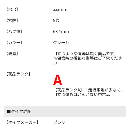
【PCD】
xxxmm
【穴数】
5穴
【ハブ径】
63.4mm
【カラー】
グレー系
【備考】
目立つような傷等は無く美品です。
※保管時の微細な傷等はご了承くださ
い
A
【商品ランク】
【商品ランクA】：走行距離が少なく、
目立つ傷もほとんどない中古品
■タイヤ詳細
【タイヤメーカー】
ピレリ