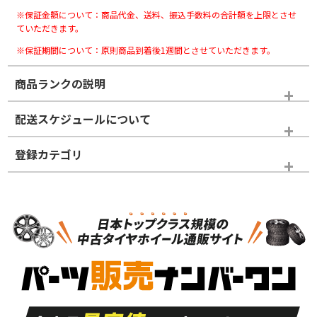
※保証金額について：商品代金、送料、振込手数料の合計額を上限とさせ
ていただきます。
※保証期間について：原則商品到着後1週間とさせていただきます。
商品ランクの説明
※商品ランクは出品者の主観により判断しておりますので、あら
配送スケジュールについて
かじめご了承ください。
登録カテゴリ
ホイールランク
タイヤランク
スタッドレスタイヤホイールセット
N
N
スタッドレスタイヤホイールセット
16インチ
＞
新品・新品未使用品
新品・新品未使用品
新車外し品（新古
S
S
新車外し品（新古
品）、イボ・ライン
品）
付き
走行距離も少なく、
走行距離も少なく、
A
A
目立つ傷もほとんど
非常に状態の良い中