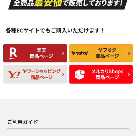
ない中古品
古品
目立たない程度の使
走行距離・偏磨耗は
B
B
用傷があるが、良質
少ない、劣化のほと
な中古品
んどない中古品
各種ECサイトでもご購入いただけます！
使用感や傷があり、
偏磨耗・劣化は感じ
C
C
比較的きれいな中古
られるが、使用に問
品
題のない中古品
残り溝も少なく、偏
使用感や目立つ傷が
D
D
磨耗がみられ、短期
あり、一般的な中古
間使用できるくらい
品
の中古品
使用感や大きな傷が
即タイヤ交換レベル
J
J
あり、落ちない汚れ
のタイヤ。ジャンク
がある。ジャンク品
品
ご利用ガイド